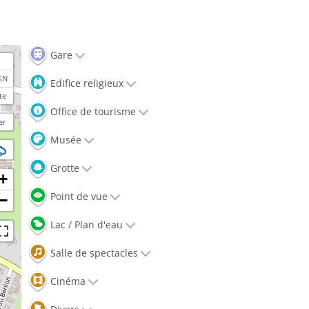
Gare
GN
Edifice religieux
te
Office de tourisme
er
Musée
Grotte
+
Point de vue
−
Lac / Plan d'eau
Salle de spectacles
Cinéma