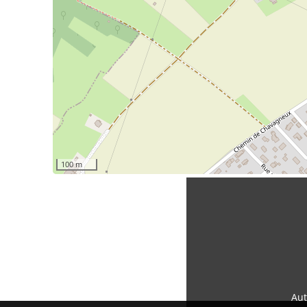
100 m
Aut