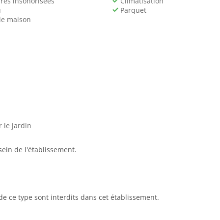
es insonorisées
Climatisation
u
Parquet
de maison
 le jardin
in de l'établissement.
de ce type sont interdits dans cet établissement.