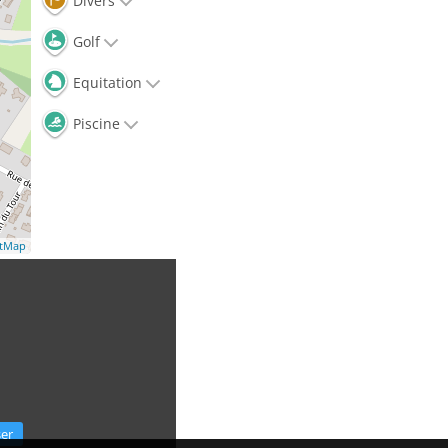
Divers
Golf
Equitation
Piscine
etMap
ser