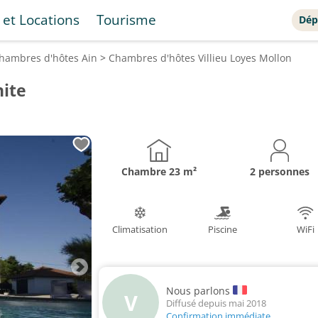
 et Locations
Tourisme
Dép
hambres d'hôtes
Ain
>
Chambres d'hôtes
Villieu Loyes Mollon
nite
Chambre
23 m²
2 personnes
Climatisation
Piscine
WiFi
Nous parlons
V
Diffusé depuis mai 2018
Confirmation immédiate