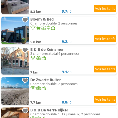
9.7
5.3 km
/10
Bloem & Bed
Chambre double, 2 personnes
9.2
5.8 km
/10
B & B de Keinsmer
3 chambres (total 6 personnes)
9.1
7 km
/10
De Zwarte Ruiter
Chambre double, 2 personnes
8.8
7.7 km
/10
B & B De Verre Kijker
Chambre double / Lits jumeaux, 2 personnes