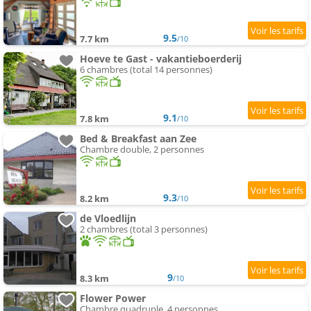
9.5
7.7 km
/10
Hoeve te Gast - vakantieboerderij
6 chambres (total 14 personnes)
9.1
7.8 km
/10
Bed & Breakfast aan Zee
Chambre double, 2 personnes
9.3
8.2 km
/10
de Vloedlijn
2 chambres (total 3 personnes)
9
8.3 km
/10
Flower Power
Chambre quadruple, 4 personnes