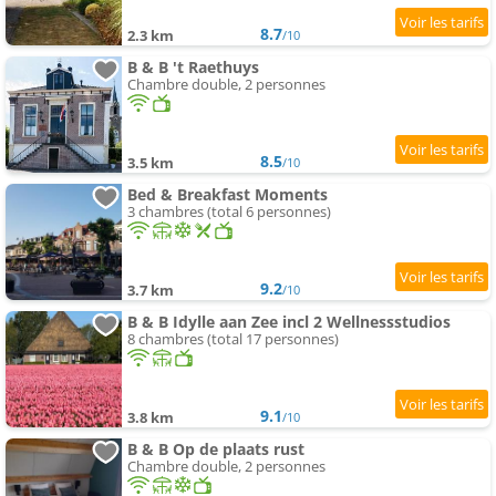
8.7
2.3 km
/10
B & B 't Raethuys
Chambre double, 2 personnes
8.5
3.5 km
/10
Bed & Breakfast Moments
3 chambres (total 6 personnes)
9.2
3.7 km
/10
B & B Idylle aan Zee incl 2 Wellnessstudios
8 chambres (total 17 personnes)
9.1
3.8 km
/10
B & B Op de plaats rust
Chambre double, 2 personnes