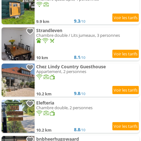
9.3
9.9 km
/10
Strandleven
Chambre double / Lits jumeaux, 3 personnes
8.1
10 km
/10
Chez Lindy Country Guesthouse
Appartement, 2 personnes
9.8
10.2 km
/10
Elefteria
Chambre double, 2 personnes
8.8
10.2 km
/10
bnbheerhugowaard