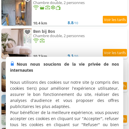
Chambre double, 2 personnes
8.8
10.4 km
/10
Ben bij Bos
Chambre double, 2 personnes
9.1
10.7 km
/10
Nous nous soucions de la vie privée de nos
B & B Peperzzz
Chambre double, 2 personnes
internautes
Nous utilisons des cookies sur notre site (y compris des
cookies tiers) pour améliorer l'expérience utilisateur,
9
11.3 km
/10
assurer le bon fonctionnement du site, réaliser des
De Parel B & B
analyses d'audience et vous proposer des offres
Chambre quadruple, 4 personnes
publicitaires les plus adaptées.
Pour bénéficier de la meilleure expérience, vous pouvez
accepter ces cookies en cliquant sur "Accepter", refuser
9
11.7 km
/10
tous les cookies en cliquant sur "Refuser" ou bien