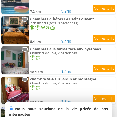
9.7
7.2 km
/10
Chambres d'hôtes Le Petit Couvent
2 chambres (total 4 personnes)
9.4
8.4 km
/10
Chambres a la ferme face aux pyrénées
Chambre double, 2 personnes
8.4
10.4 km
/10
chambre vue sur jardin et montagne
Chambre double, 2 personnes
9.8
10.4 km
/10
Nous nous soucions de la vie privée de nos
Chambres d'hôtes ChezLeMoulin Bed et Breakfast
3 chambres (total 7 personnes)
internautes