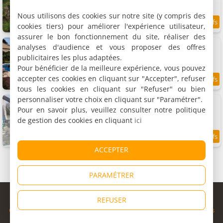
Nous utilisons des cookies sur notre site (y compris des
cookies tiers) pour améliorer l'expérience utilisateur,
10.7 km
assurer le bon fonctionnement du site, réaliser des
Chambre d'hôtes Annie
analyses d'audience et vous proposer des offres
Chambre double, 2 personnes
publicitaires les plus adaptées.
Pour bénéficier de la meilleure expérience, vous pouvez
accepter ces cookies en cliquant sur "Accepter", refuser
9.6
11.1 km
/10
tous les cookies en cliquant sur "Refuser" ou bien
personnaliser votre choix en cliquant sur "Paramétrer".
Chambres d'hôtes Le Canard Fou
2 chambres (total 5 personnes)
Pour en savoir plus, veuillez consulter notre politique
de gestion des cookies en cliquant
ici
8.5
11.8 km
/10
ACCEPTER
PARAMÉTRER
© Copyright 1998 - 2026
REFUSER
Cybevasion
|
Mentions légales
|
Confidentialité
|
CGU
|
Informations
légales
|
Partenaires
|
Système d'alerte
|