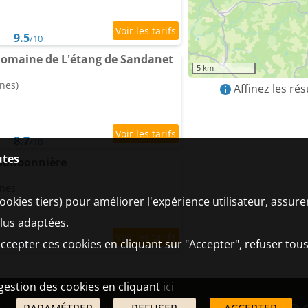
9.5
/10
Domaine de L'étang de Sandanet
5 km
nes)
Affinez les ré
8.7
/10
utes
 Bonbonnière
nnes
ookies tiers) pour améliorer l'expérience utilisateur, assur
plus adaptées.
ccepter ces cookies en cliquant sur "Accepter", refuser tous
9
/10
 gestion des cookies en cliquant
ici