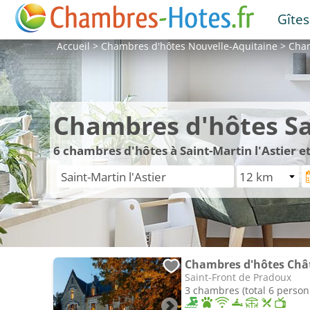
Gîtes
Accueil
>
Chambres d'hôtes
Nouvelle-Aquitaine
>
Cha
Chambres d'hôtes Sai
6
chambres d'hôtes à Saint-Martin l'Astier et
Chambres d'hôtes Chât
Saint-Front de Pradoux
3 chambres (total 6 person