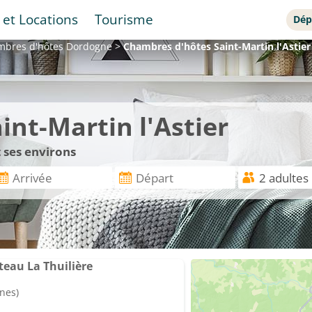
 et Locations
Tourisme
Dép
mbres d'hôtes
Dordogne
>
Chambres d'hôtes
Saint-Martin l'Astier
nt-Martin l'Astier
 ses environs
eau La Thuilière
nes)