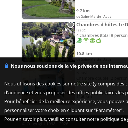
9.7 km
de Saint-Martin l'Astier
Chambres d'hôtes Le 
Issac
4 chambres (total 8 person
10.8 km
de Saint-Martin l'Astier
Nous nous soucions de la vie privée de nos interna
Chambre D'hotes - La
Neuvic
Chambre double, 2 perso
Nous utilisons des cookies sur notre site (y compris des c
d'audience et vous proposer des offres publicitaires les 
11.6 km
Pour bénéficier de la meilleure expérience, vous pouvez a
de Saint-Martin l'Astier
personnaliser votre choix en cliquant sur "Paramétrer".
Pour en savoir plus, veuillez consulter notre politique de
© Copyright 1998 - 2026