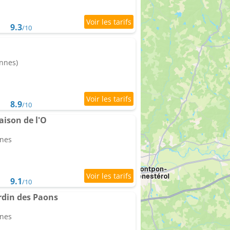
9.3
/10
onnes)
8.9
/10
ison de l'O
s
nnes
9.1
/10
rdin des Paons
nnes