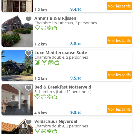
9.4
1.2 km
/10
Anna's B & B Rijssen
Chambre lits jumeaux, 2 personnes
8.8
1.2 km
/10
Luxe Mediterraanse Suite
Chambre double, 2 personnes
9.5
1.2 km
/10
Bed & Breakfast Notterveld
5 chambres (total 12 personnes)
9.3
4.8 km
/10
Veldschuur Nijverdal
Chambre double, 2 personnes