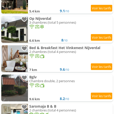
9.1
5.4 km
/10
Op Nijverdal
3 chambres (total 5 personnes)
8
6.6 km
/10
Bed & Breakfast Het Vinkenest Nijverdal
2 chambres (total 4 personnes)
9.6
7 km
/10
Bglv
Chambre double, 2 personnes
8.2
9.6 km
/10
Saromaja B & B
2 chambres (total 4 personnes)