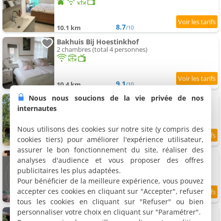
8.7
10.1 km
/10
Bakhuis Bij Hoestinkhof
2 chambres (total 4 personnes)
9.1
10.4 km
/10
Nous nous soucions de la vie privée de nos
Het Heerengoedt
3 chambres (total 6 personnes)
internautes
Nous utilisons des cookies sur notre site (y compris des
cookies tiers) pour améliorer l'expérience utilisateur,
9.4
10.4 km
/10
assurer le bon fonctionnement du site, réaliser des
Bed & Breakfast Hellendoorn
analyses d'audience et vous proposer des offres
Chambre lits jumeaux, 2 personnes
publicitaires les plus adaptées.
Pour bénéficier de la meilleure expérience, vous pouvez
accepter ces cookies en cliquant sur "Accepter", refuser
8.7
10.5 km
/10
tous les cookies en cliquant sur "Refuser" ou bien
personnaliser votre choix en cliquant sur "Paramétrer".
B & B Biej' oons tuus
2 chambres (total 4 personnes)