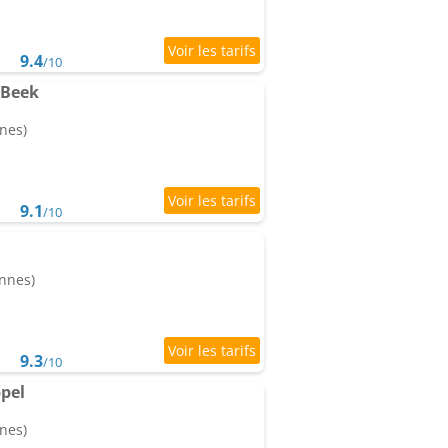
9.4
/10
 Beek
nes)
9.1
/10
onnes)
9.3
/10
ppel
nes)