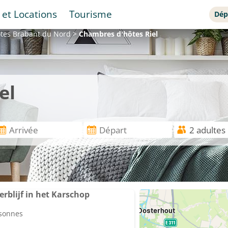
 et Locations
Tourisme
Dép
ôtes
Brabant du Nord
>
Chambres d'hôtes
Riel
el
erblijf in het Karschop
rsonnes