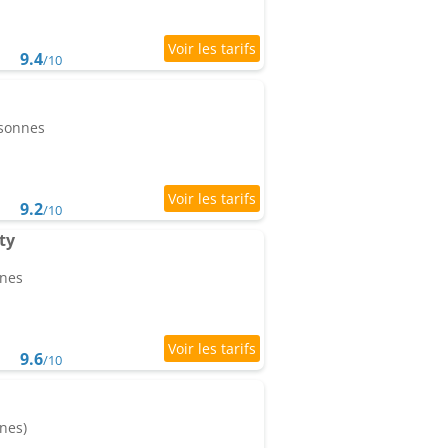
9.4
/10
rsonnes
9.2
/10
ty
nnes
9.6
/10
nes)