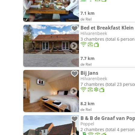
7.1 km
de Riel
Bed et Breakfast Klein
Hilvarenbeek
3 chambres (total 6 person
7.7 km
de Riel
Bij Jans
Hilvarenbeek
7 chambres (total 23 pers
8.2 km
de Riel
B & B de Graaf van Po
Poppel
2 chambres (total 4 person