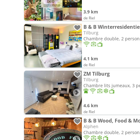
3.9 km
de Riel
B & B Winterresidentie
Tilburg
Chambre double, 2 perso
4.1 km
de Riel
ZM Tilburg
Tilburg
Chambre lits jumeaux, 3 
4.6 km
de Riel
B & B Wood, Food & M
Alphen
Chambre double, 2 perso