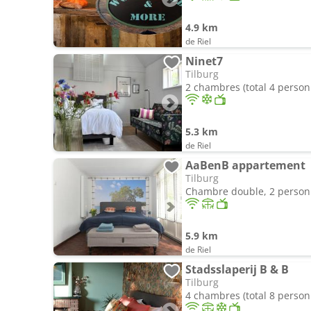
4.9 km
de Riel
Ninet7
Tilburg
2 chambres (total 4 person
5.3 km
de Riel
AaBenB appartement
Tilburg
Chambre double, 2 perso
5.9 km
de Riel
Stadsslaperij B & B
Tilburg
4 chambres (total 8 person