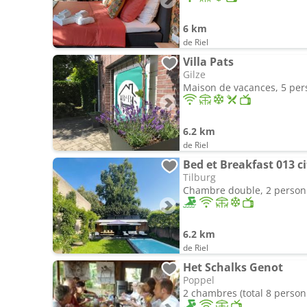
6 km
de Riel
Villa Pats
Gilze
Maison de vacances, 5 pe
6.2 km
de Riel
Bed et Breakfast 013 ci
Tilburg
Chambre double, 2 perso
6.2 km
de Riel
Het Schalks Genot
Poppel
2 chambres (total 8 person