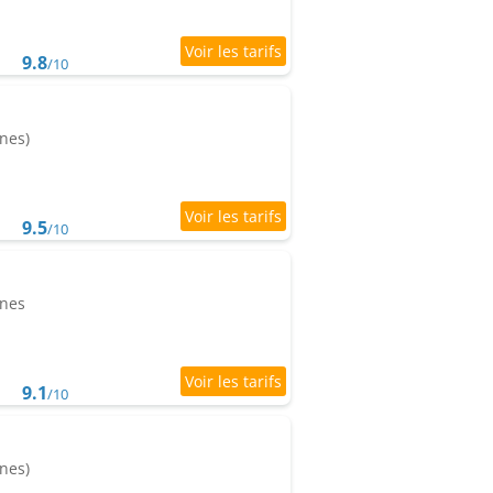
9.8
/10
nes)
9.5
/10
nnes
9.1
/10
nes)