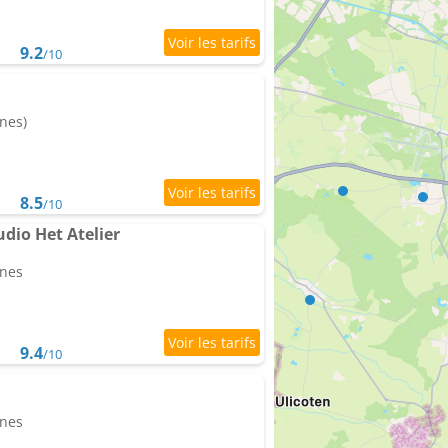
9.2
/10
nes)
8.5
/10
udio Het Atelier
nnes
9.4
/10
nnes