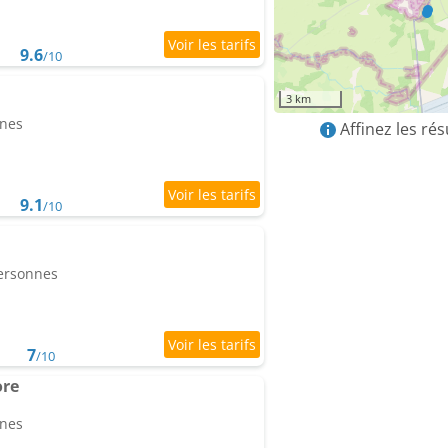
9.6
/10
3 km
nnes
Affinez les ré
9.1
/10
personnes
7
/10
ore
nnes