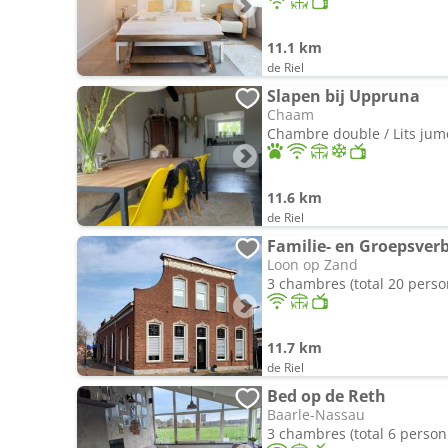
11.1 km
de Riel
Slapen bij Uppruna
Chaam
Chambre double / Lits jum
11.6 km
de Riel
Familie- en Groepsverb
Loon op Zand
3 chambres (total 20 pers
11.7 km
de Riel
Bed op de Reth
Baarle-Nassau
3 chambres (total 6 person