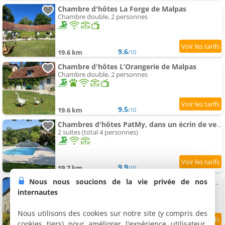
Chambre d'hôtes La Forge de Malpas
Chambre double, 2 personnes
9.6
19.6 km
/10
Chambre d'hôtes L’Orangerie de Malpas
Chambre double, 2 personnes
9.5
19.6 km
/10
Chambres d'hôtes PatMy, dans un écrin de verdure
2 suites (total 4 personnes)
9.9
19.7 km
/10
Nous nous soucions de la vie privée de nos
Chambres d'hôtes Le Prieuré de Beaupré - Proche Besançon
5 chambres (total 10 personnes)
internautes
Nous utilisons des cookies sur notre site (y compris des
cookies tiers) pour améliorer l'expérience utilisateur,
9.8