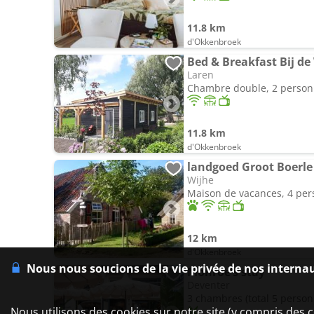
11.8 km
d'Okkenbroek
Bed & Breakfast Bij de
Laren
Chambre double, 2 perso
11.8 km
d'Okkenbroek
landgoed Groot Boerle
Wijhe
Maison de vacances, 4 pe
12 km
d'Okkenbroek
Nous nous soucions de la vie privée de nos interna
Monroe’s stay
Deventer
3 chambres (total 5 person
Nous utilisons des cookies sur notre site (y compris des c