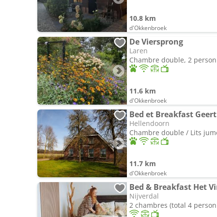
10.8 km
d'Okkenbroek
De Viersprong
Laren
Chambre double, 2 perso
11.6 km
d'Okkenbroek
Bed et Breakfast Geer
Hellendoorn
Chambre double / Lits jum
11.7 km
d'Okkenbroek
Bed & Breakfast Het V
Nijverdal
2 chambres (total 4 person