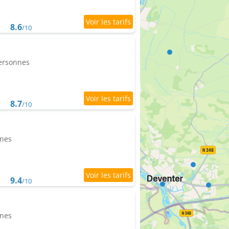
8.6
/10
personnes
8.7
/10
nnes
9.4
/10
nnes