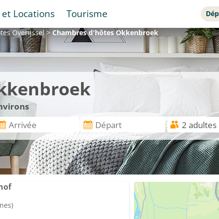
 et Locations
Tourisme
Dép
ôtes
Overijssel
>
Chambres d'hôtes
Okkenbroek
kkenbroek
nvirons
hof
nes)