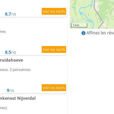
8.7
/10
3 km
nnes
Affinez les ré
8.5
/10
truidahoeve
eaux, 2 personnes
9
/10
inkenest Nijverdal
nes)