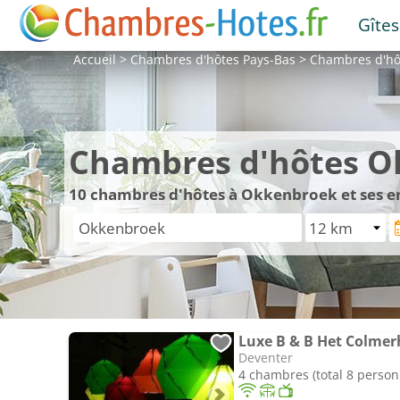
Gîtes
Accueil
>
Chambres d'hôtes
Pays-Bas
>
Chambres d'h
Chambres d'hôtes O
10
chambres d'hôtes à Okkenbroek et ses e
Luxe B & B Het Colmer
Deventer
4 chambres (total 8 person