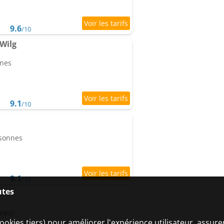
9.6
/10
 Wilg
nnes
9.1
/10
rsonnes
9.1
/10
utes
nes)
ookies tiers) pour améliorer l'expérience utilisateur, assur