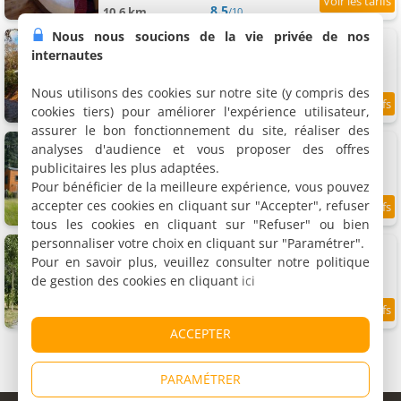
8.5
10.6 km
/10
Nous nous soucions de la vie privée de nos
Villa Terlanen
3 chambres (total 6 personnes)
internautes
Nous utilisons des cookies sur notre site (y compris des
cookies tiers) pour améliorer l'expérience utilisateur,
9
10.7 km
/10
assurer le bon fonctionnement du site, réaliser des
Joly Tiny House
analyses d'audience et vous proposer des offres
Chalet, 2 personnes
publicitaires les plus adaptées.
Pour bénéficier de la meilleure expérience, vous pouvez
accepter ces cookies en cliquant sur "Accepter", refuser
9.6
10.9 km
/10
tous les cookies en cliquant sur "Refuser" ou bien
personnaliser votre choix en cliquant sur "Paramétrer".
B & B la Ferme de l'hosté
10 chambres (total 37 personnes)
Pour en savoir plus, veuillez consulter notre politique
de gestion des cookies en cliquant
ici
8.4
11.1 km
/10
ACCEPTER
PARAMÉTRER