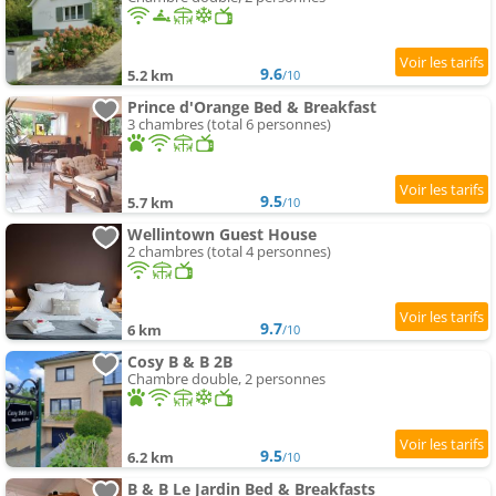
9.6
5.2 km
/10
Prince d'Orange Bed & Breakfast
3 chambres (total 6 personnes)
9.5
5.7 km
/10
Wellintown Guest House
2 chambres (total 4 personnes)
9.7
6 km
/10
Cosy B & B 2B
Chambre double, 2 personnes
9.5
6.2 km
/10
B & B Le Jardin Bed & Breakfasts