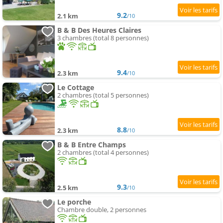
9.2
2.1 km
/10
B & B Des Heures Claires
3 chambres (total 8 personnes)
9.4
2.3 km
/10
Le Cottage
2 chambres (total 5 personnes)
8.8
2.3 km
/10
B & B Entre Champs
2 chambres (total 4 personnes)
9.3
2.5 km
/10
Le porche
Chambre double, 2 personnes