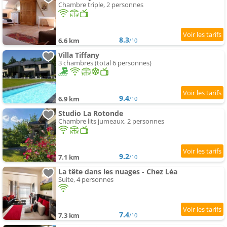
Chambre triple, 2 personnes
8.3
6.6 km
/10
Villa Tiffany
3 chambres (total 6 personnes)
9.4
6.9 km
/10
Studio La Rotonde
Chambre lits jumeaux, 2 personnes
9.2
7.1 km
/10
La tête dans les nuages - Chez Léa
Suite, 4 personnes
7.4
7.3 km
/10