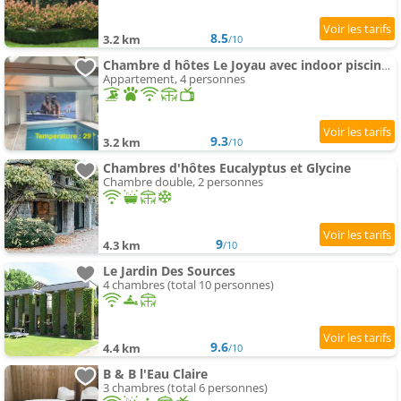
8.5
3.2 km
/10
Chambre d hôtes Le Joyau avec indoor piscine et sauna
Appartement, 4 personnes
9.3
3.2 km
/10
Chambres d'hôtes Eucalyptus et Glycine
Chambre double, 2 personnes
9
4.3 km
/10
Le Jardin Des Sources
4 chambres (total 10 personnes)
9.6
4.4 km
/10
B & B l'Eau Claire
3 chambres (total 6 personnes)