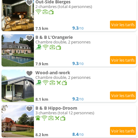
Out-Side Bierges
2 chambres (total 4 personnes)
9.3
7.5 km
/10
B & B L'Orangerie
Chambre double, 2 personnes
9.3
7.9 km
/10
Wood-and-work
Chambre double, 2 personnes
9.2
8.1 km
/10
B & B Hippo-Droom
3 chambres (total 12 personnes)
8.4
8.2 km
/10