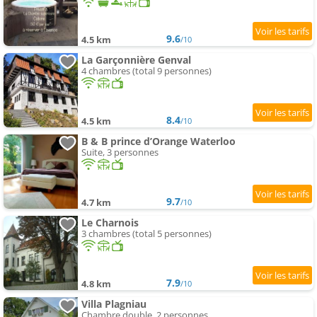
9.6
4.5 km
/10
La Garçonnière Genval
4 chambres (total 9 personnes)
8.4
4.5 km
/10
B & B prince d’Orange Waterloo
Suite, 3 personnes
9.7
4.7 km
/10
Le Charnois
3 chambres (total 5 personnes)
7.9
4.8 km
/10
Villa Plagniau
Chambre double, 2 personnes