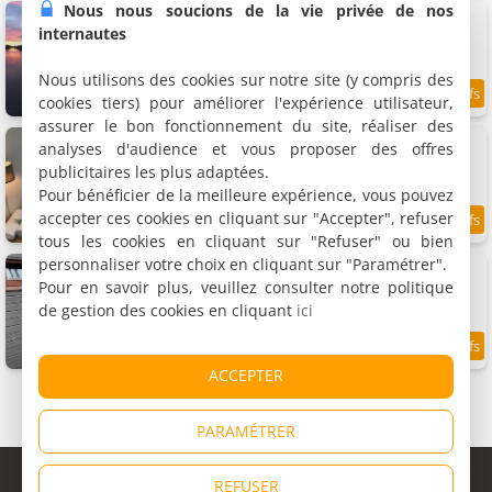
Nous nous soucions de la vie privée de nos
Reiwa
Chambre double / Lits jumeaux, 2 personnes
internautes
Nous utilisons des cookies sur notre site (y compris des
cookies tiers) pour améliorer l'expérience utilisateur,
9.8
11.7 km
/10
assurer le bon fonctionnement du site, réaliser des
Villa Yburg
analyses d'audience et vous proposer des offres
Chambre double, 3 personnes
publicitaires les plus adaptées.
Pour bénéficier de la meilleure expérience, vous pouvez
accepter ces cookies en cliquant sur "Accepter", refuser
9.3
11.8 km
/10
tous les cookies en cliquant sur "Refuser" ou bien
personnaliser votre choix en cliquant sur "Paramétrer".
T kan Verkeren - Maisonboat
Chambre familiale, 4 personnes
Pour en savoir plus, veuillez consulter notre politique
de gestion des cookies en cliquant
ici
9.3
11.9 km
/10
ACCEPTER
PARAMÉTRER
© Copyright 1998 - 2026
REFUSER