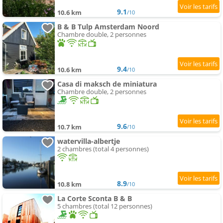
9.1
10.6 km
/10
B & B Tulp Amsterdam Noord
Chambre double, 2 personnes
9.4
10.6 km
/10
Casa di maksch de miniatura
Chambre double, 2 personnes
9.6
10.7 km
/10
watervilla-albertje
2 chambres (total 4 personnes)
8.9
10.8 km
/10
La Corte Sconta B & B
5 chambres (total 12 personnes)