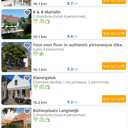
8.7
10.1 km
/10
B & B Marialin
2 chambres (total 4 personnes)
8.4
10.1 km
/10
Your own floor in authentic picturesque dikeMaison - dijkhuis181
Suite, 4 personnes
9.3
10.1 km
/10
Klavergeluk
Chambre double / Lits jumeaux, 2 personnes
9.3
10.2 km
/10
Buitenplaats Langewijk
2 chambres (total 8 personnes)