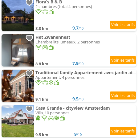
Flora’s B & B
2 chambres (total 4 personnes)
9.7
8.8 km
/10
Het Zwanennest
Chambre lits jumeaux, 2 personnes
7.9
8.8 km
/10
Traditional family Appartement avec jardin at countryside Amsterdam
Appartement, 4 personnes
9.5
9.1 km
/10
Casa Grande - cityview Amsterdam
Villa, 10 personnes
9
9.5 km
/10