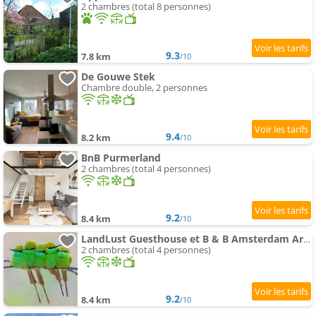
2 chambres (total 8 personnes)
9.3
7.8 km
/10
De Gouwe Stek
Chambre double, 2 personnes
9.4
8.2 km
/10
BnB Purmerland
2 chambres (total 4 personnes)
9.2
8.4 km
/10
LandLust Guesthouse et B & B Amsterdam Area
2 chambres (total 4 personnes)
9.2
8.4 km
/10