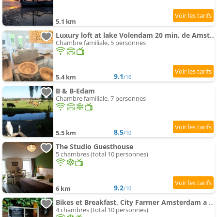
5.1 km
Luxury loft at lake Volendam 20 min. de Amsterdam CS
Chambre familiale, 5 personnes
9.1
5.4 km
/10
B & B-Edam
Chambre familiale, 7 personnes
8.5
5.5 km
/10
The Studio Guesthouse
5 chambres (total 10 personnes)
9.2
6 km
/10
Bikes et Breakfast, City Farmer Amsterdam a Guesthouse avec Free Parking
4 chambres (total 10 personnes)