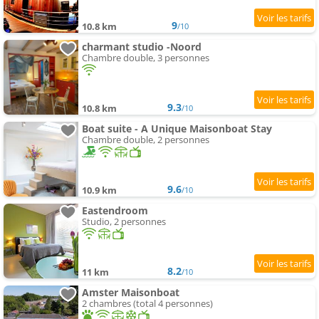
9
10.8 km
/10
charmant studio -Noord
Chambre double, 3 personnes
9.3
10.8 km
/10
Boat suite - A Unique Maisonboat Stay
Chambre double, 2 personnes
9.6
10.9 km
/10
Eastendroom
Studio, 2 personnes
8.2
11 km
/10
Amster Maisonboat
2 chambres (total 4 personnes)