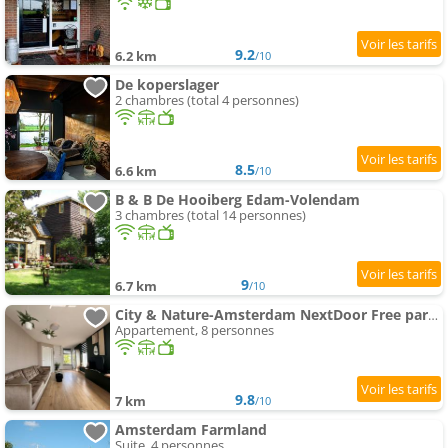
9.2
6.2 km
/10
De koperslager
2 chambres (total 4 personnes)
8.5
6.6 km
/10
B & B De Hooiberg Edam-Volendam
3 chambres (total 14 personnes)
9
6.7 km
/10
City & Nature-Amsterdam NextDoor Free parking 8 person 2 Cuisines
Appartement, 8 personnes
9.8
7 km
/10
Amsterdam Farmland
Suite, 4 personnes