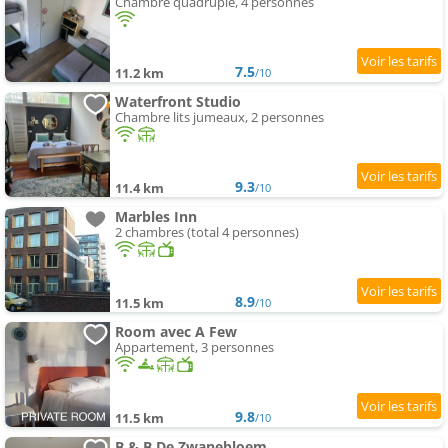
Chambre quadruple, 4 personnes
7.5
11.2 km
/10
Waterfront Studio
Chambre lits jumeaux, 2 personnes
9.3
11.4 km
/10
Marbles Inn
2 chambres (total 4 personnes)
8.9
11.5 km
/10
Room avec A Few
Appartement, 3 personnes
9.8
11.5 km
/10
B & B De Zwanebloem