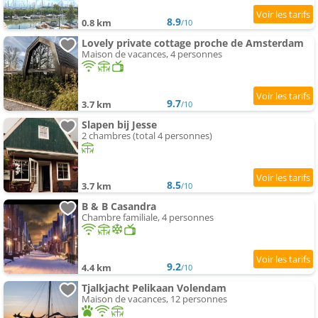
8.9
0.8 km
/10
Lovely private cottage proche de Amsterdam
Maison de vacances, 4 personnes
9.7
3.7 km
/10
Slapen bij Jesse
2 chambres (total 4 personnes)
8.5
3.7 km
/10
B & B Casandra
Chambre familiale, 4 personnes
9.2
4.4 km
/10
Tjalkjacht Pelikaan Volendam
Maison de vacances, 12 personnes