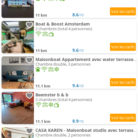
8.6
11 km
/10
Boat & Boost Amsterdam
2 chambres (total 4 personnes)
9.6
11 km
/10
Maisonboat Appartement avec water terrasse, free bikes & fast wifi
Chambre double, 3 personnes
9.4
11.1 km
/10
Beemster b & b
2 chambres (total 4 personnes)
8.9
11.1 km
/10
CASA KAREN - Maisonboat studio avec terrasse privée
Chambre double, 2 personnes