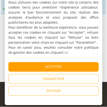
Nous utilisons des cookies sur notre site (y compris des
cookies tiers) pour améliorer l'expérience utilisateur,
Élargir le rayon de recherche à :
24 km
assurer le bon fonctionnement du site, réaliser des
analyses d'audience et vous proposer des offres
publicitaires les plus adaptées.
Pour bénéficier de la meilleure expérience, vous pouvez
accepter ces cookies en cliquant sur "Accepter", refuser
tous les cookies en cliquant sur "Refuser" ou bien
personnaliser votre choix en cliquant sur "Paramétrer".
Pour en savoir plus, veuillez consulter notre politique
de gestion des cookies en cliquant
ici
ACCEPTER
PARAMÉTRER
© Copyright 1998 - 2026
REFUSER
Cybevasion
|
Mentions légales
|
Confidentialité
|
CGU
|
Informations
légales
|
Partenaires
|
Système d'alerte
|