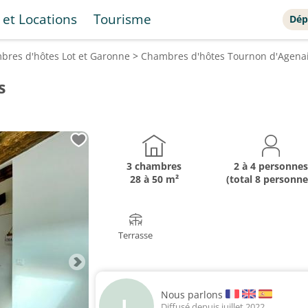
 et Locations
Tourisme
Dép
bres d'hôtes
Lot et Garonne
>
Chambres d'hôtes
Tournon d'Agena
s
3 chambres
2 à 4 personnes
28 à 50 m²
(total 8 personne
Terrasse
Nous parlons
L
Diffusé depuis juillet 2022