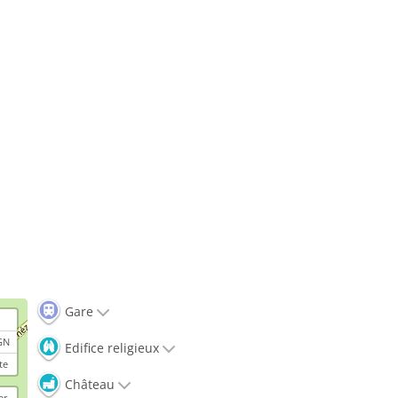
Gare
GN
Edifice religieux
te
Château
er