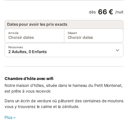
66 €
dès
/
nuit
Dates pour avoir les prix exacts
Arrivée
Départ
Choisir dates
Choisir dates
Personnes
2 Adultes, 0 Enfants
Chambre d’hôte avec wifi
Notre maison d'hôtes, située dans le hameau du Petit Montenat,
est prête à vous recevoir.
Dans un écrin de verdure où pâturent des centaines de moutons
vous y trouverez le calme et la zénitude.
Que vous soyez de passage ou en vacances, professionnels ou
Plus
touristes, pour une ou pour plusieurs nuits, nous vous
accueillerons chaleureusement et nous serons aux petits soins