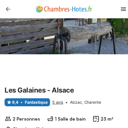
Les Galaines - Alsace
9,4
•
Fantastique
5 avis
•
Abzac, Charente
2 Personnes
1 Salle de bain
23 m²