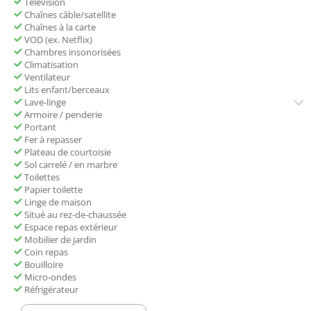
Télévision
Chaînes câble/satellite
Chaînes à la carte
VOD (ex. Netflix)
Chambres insonorisées
Climatisation
Ventilateur
Lits enfant/berceaux
Lave-linge
Armoire / penderie
Portant
Fer à repasser
Plateau de courtoisie
Sol carrelé / en marbre
Toilettes
Papier toilette
Linge de maison
Situé au rez-de-chaussée
Espace repas extérieur
Mobilier de jardin
Coin repas
Bouilloire
Micro-ondes
Réfrigérateur