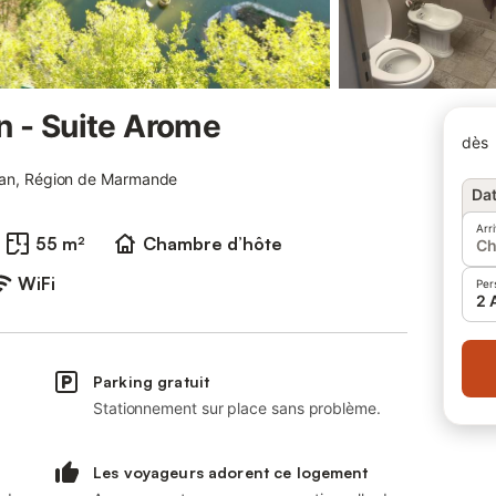
n - Suite Arome
dès
lan, Région de Marmande
Dat
Arr
55 m²
Chambre d’hôte
Ch
WiFi
Per
2 
Parking gratuit
Stationnement sur place sans problème.
Les voyageurs adorent ce logement