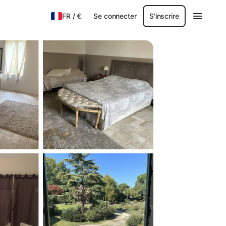
FR
/
€
Se connecter
S'inscrire