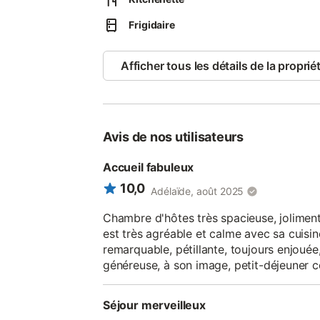
Patrimoine • Château de Duras et sa chocolaterie artisanale, avec dégustations de vins. • Mas
d’Agenais : son église et le célèbre Rembrandt. • Villages classés parmi les plus beaux de France L
Frigidaire
suite Arôme dispose également d'une table de 
Afficher tous les détails de la proprié
Avis de nos utilisateurs
Accueil fabuleux
10,0
Adélaïde, août 2025
Chambre d'hôtes très spacieuse, joliment
est très agréable et calme avec sa cuisin
remarquable, pétillante, toujours enjouée,
généreuse, à son image, petit-déjeuner
Séjour merveilleux