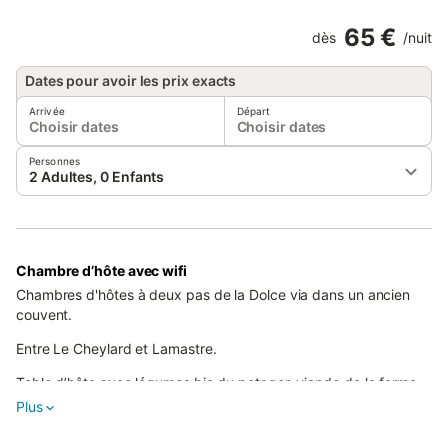
65 €
dès
/
nuit
Dates pour avoir les prix exacts
Arrivée
Départ
Choisir dates
Choisir dates
Personnes
2 Adultes, 0 Enfants
Chambre d’hôte avec wifi
Chambres d'hôtes à deux pas de la Dolce via dans un ancien
couvent.
Entre Le Cheylard et Lamastre.
Table d’hôte avec légumes bio du potager, viande de la ferme,
dessert faits maison. Chambre charmante (murs en pierre
Plus
apparente). Salle de bains récente en bois.