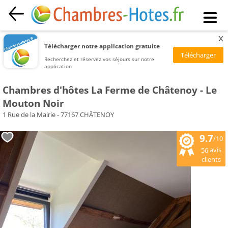
x
Télécharger notre application gratuite
Recherchez et réservez vos séjours sur notre
application
Chambres d'hôtes La Ferme de Châtenoy - Le
Mouton Noir
1 Rue de la Mairie - 77167 CHÂTENOY
9.7
/10
avis
56
clients