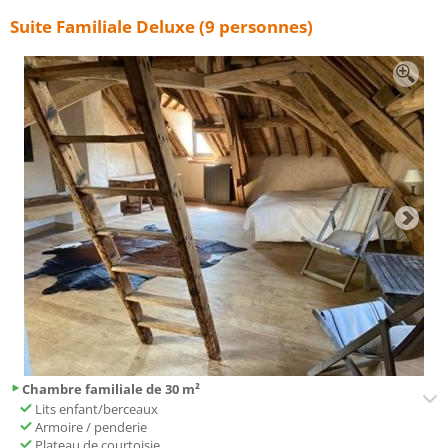
Suite Familiale Deluxe (9 personnes)
Chambre familiale de 30 m²
Lits enfant/berceaux
Armoire / penderie
Plateau de courtoisie