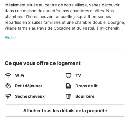
Idéalement située au centre de notre village, venez découvrir
dans une maison de caractère nos chambres d’hôtes. Nos
chambres d'hôtes peuvent accueillir jusqu'à 9 personnes
réparties en 2 suites familiales et une chambre double. Dourgne,
village tarnais au Pays de Cocagne et du Pastel, à mi-chemin
entre Castres et Revel, blotti au pied de la Montagne Noire, au
Plus
cœur du Parc naturel régional du Haut-Languedoc, a la
particularité d’accueillir le chemin de Compostelle. Dourgne est
également connu pour ses 2 abbayes : En Calcat et Sainte
Scholastique. Vieille demeure construite selon l’architecture
Ce que vous offre ce logement
régionale (pierre, ardoise, brique et colombage et pans de bois),
cette maison conjugue avec brio le bien-être, rénovée dans
l’authenticité et avec tout le confort moderne pour le plus grand
WiFi
TV
bonheur de nos hôtes. La restauration a permis de concevoir
Petit déjeuner
Draps de lit
dans la mesure du possible, un maximum d’espace pour les
chambres et des salles de bains confortables. Les détails ont
Sèche cheveux
Bouilloire
été soignés. Une attention particulière a été portée à la
décoration afin de garder l’âme de cette maison d’antan. Le
salon de détente "Les Globe Trotters" vous est réservé au 2ème
Afficher tous les détails de la propriété
étage. A l'extérieur vous pourrez profiter d'une cour fleurie (67
m²). A la belle saison, les petits-déjeuners pourront être servis
dans la véranda avec vue sur la cour. "Chambre de Tancrède"