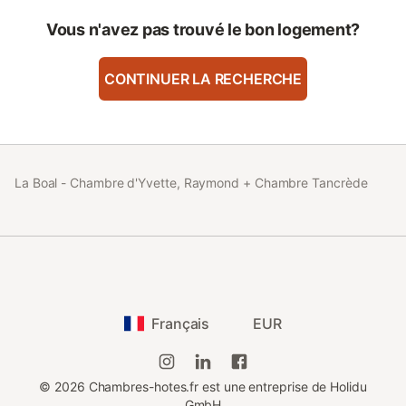
en complément de celle d'Yvette & Raymond - 49€ pour 1
personne - 59€ pour 2 personnes
Vous n'avez pas trouvé le bon logement?
CONTINUER LA RECHERCHE
La Boal - Chambre d'Yvette, Raymond + Chambre Tancrède
Français
EUR
©
2026
Chambres-hotes.fr est une entreprise de Holidu
GmbH