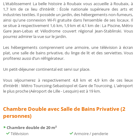
L’établissement La belle histoire à Roubaix vous accueille à Roubaix, à
1,7 km de ce lieu d’intérêt : École nationale supérieure des arts et
industries textiles. Il possède un jardin, des hébergements non-fumeurs,
ainsi qu'une connexion Wi-Fi gratuite dans l’ensemble de ses locaux. Il
se situe à respectivement 1,6 km, 1,9 km et 4,1 km de : La Piscine, Métro
Gare Jean-Lebas et Vélodrome couvert régional Jean-Stablinski. Vous
pourrez admirer la vue sur le jardin.
Les hébergements comprennent une armoire, une télévision à écran
plat, une salle de bains privative, du linge de lit et des serviettes. Vous
profiterez aussi d’un réfrigérateur.
Un petit-déjeuner continental est servi sur place.
Vous séjournerez à respectivement 4,8 km et 4,9 km de ces lieux
d’intérêt : Métro Tourcoing-Sebastopol et Gare de Tourcoing. L'aéroport
le plus proche (Aéroport de Lille - Lesquin) est à 19 km.
Chambre Double avec Salle de Bains Privative (2
personnes)
Chambre double de 20 m²
Télévision
Armoire / penderie