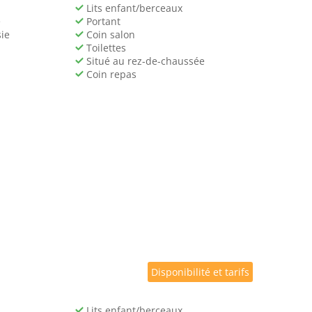
Lits enfant/berceaux
e
Portant
ie
Coin salon
Toilettes
Situé au rez-de-chaussée
Coin repas
Disponibilité et tarifs
Lits enfant/berceaux