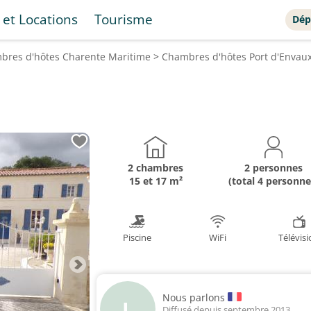
 et Locations
Tourisme
Dép
bres d'hôtes
Charente Maritime
>
Chambres d'hôtes
Port d'Envau
2 chambres
2 personnes
15 et 17 m²
(total 4 personne
Piscine
WiFi
Télévis
Nous parlons
L
Diffusé depuis septembre 2013