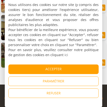
Nous utilisons des cookies sur notre site (y compris des
cookies tiers) pour améliorer l'expérience utilisateur,
9.6
9.4 km
/10
assurer le bon fonctionnement du site, réaliser des
Chambre d'hôtes Les sources
analyses d'audience et vous proposer des offres
Chambre double, 2 personnes
publicitaires les plus adaptées.
Pour bénéficier de la meilleure expérience, vous pouvez
accepter ces cookies en cliquant sur "Accepter", refuser
9.8
10.4 km
/10
tous les cookies en cliquant sur "Refuser" ou bien
personnaliser votre choix en cliquant sur "Paramétrer".
Chambres d'hôtes La Poudrière
2 chambres (total 4 personnes)
Pour en savoir plus, veuillez consulter notre politique
de gestion des cookies en cliquant
ici
8.5
10.6 km
/10
ACCEPTER
PARAMÉTRER
© Copyright 1998 - 2026
REFUSER
Cybevasion
|
Mentions légales
|
Confidentialité
|
CGU
|
Informations
légales
|
Partenaires
|
Système d'alerte
|