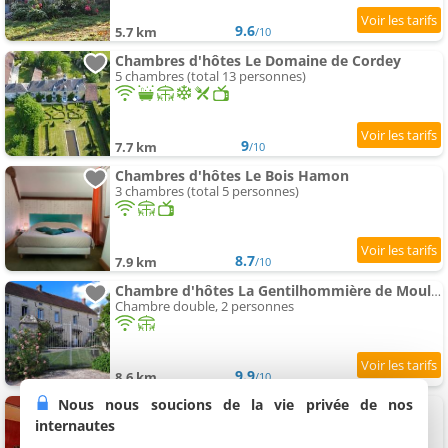
9.6
5.7 km
/10
Chambres d'hôtes Le Domaine de Cordey
5 chambres (total 13 personnes)
9
7.7 km
/10
Chambres d'hôtes Le Bois Hamon
3 chambres (total 5 personnes)
8.7
7.9 km
/10
Chambre d'hôtes La Gentilhommière de Moulins
Chambre double, 2 personnes
9.9
8.6 km
/10
Nous nous soucions de la vie privée de nos
Chambres d'hôtes Les Insolites de Coco
4 chambres (total 10 personnes)
internautes