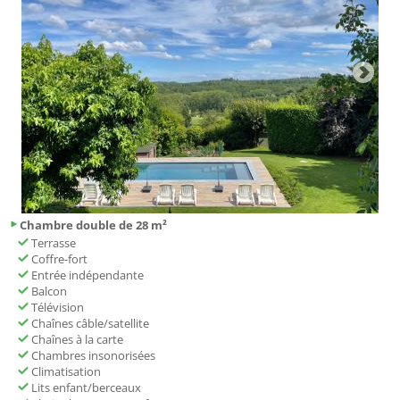
Chambre double de 28 m²
Terrasse
Coffre-fort
Entrée indépendante
Balcon
Télévision
Chaînes câble/satellite
Chaînes à la carte
Chambres insonorisées
Climatisation
Lits enfant/berceaux