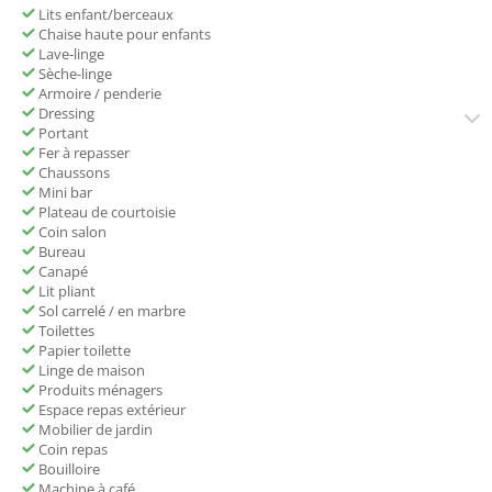
Lits enfant/berceaux
Chaise haute pour enfants
Lave-linge
Sèche-linge
Armoire / penderie
Dressing
Portant
Fer à repasser
Chaussons
Mini bar
Plateau de courtoisie
Coin salon
Bureau
Canapé
Lit pliant
Sol carrelé / en marbre
Toilettes
Papier toilette
Linge de maison
Produits ménagers
Espace repas extérieur
Mobilier de jardin
Coin repas
Bouilloire
Machine à café