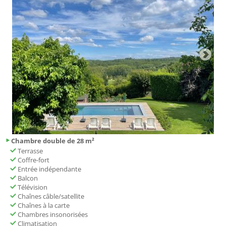
Chambre double de 28 m²
Terrasse
Coffre-fort
Entrée indépendante
Balcon
Télévision
Chaînes câble/satellite
Chaînes à la carte
Chambres insonorisées
Climatisation