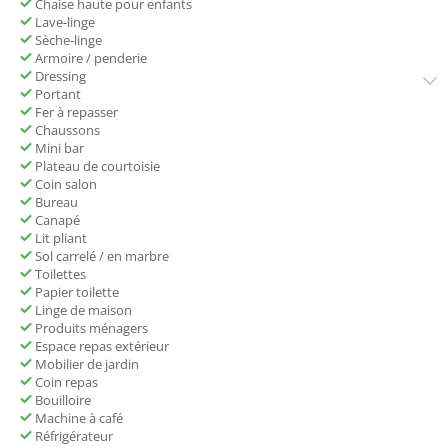
Chaise haute pour enfants
Lave-linge
Sèche-linge
Armoire / penderie
Dressing
Portant
Fer à repasser
Chaussons
Mini bar
Plateau de courtoisie
Coin salon
Bureau
Canapé
Lit pliant
Sol carrelé / en marbre
Toilettes
Papier toilette
Linge de maison
Produits ménagers
Espace repas extérieur
Mobilier de jardin
Coin repas
Bouilloire
Machine à café
Réfrigérateur