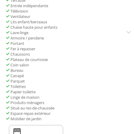
Terrasse
Entrée indépendante
Télévision
Ventilateur
Lits enfant/berceaux
Chaise haute pour enfants
Lave-linge
Armoire / penderie
Portant
Fer à repasser
Chaussons
Plateau de courtoisie
Coin salon
Bureau
Canapé
Parquet
Toilettes
Papier toilette
Linge de maison
Produits ménagers
Situé au rez-de-chaussée
Espace repas extérieur
Mobilier de jardin