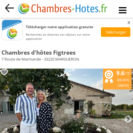
x
Télécharger notre application gratuite
Recherchez et réservez vos séjours sur notre
application
Chambres d'hôtes Figtrees
7 Route de Marmande - 33220 MARGUERON
9.6
/10
avis
69
clients