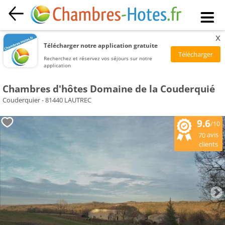
x
Télécharger notre application gratuite
Recherchez et réservez vos séjours sur notre
application
Chambres d'hôtes Domaine de la Couderquié
Couderquier - 81440 LAUTREC
9.6
/10
avis
70
clients