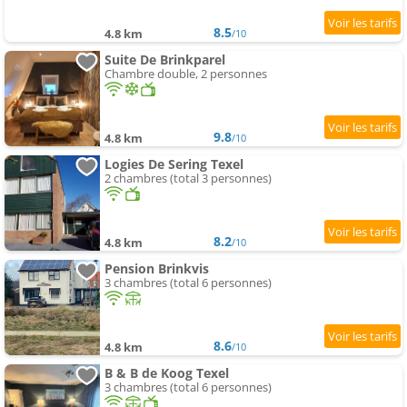
8.5
4.8 km
/10
Suite De Brinkparel
Chambre double, 2 personnes
9.8
4.8 km
/10
Logies De Sering Texel
2 chambres (total 3 personnes)
8.2
4.8 km
/10
Pension Brinkvis
3 chambres (total 6 personnes)
8.6
4.8 km
/10
B & B de Koog Texel
3 chambres (total 6 personnes)