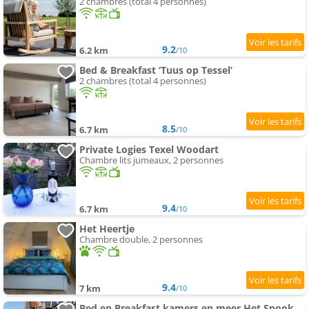
2 chambres (total 4 personnes)
9.2
6.2 km
/10
Bed & Breakfast ‘Tuus op Tessel’
2 chambres (total 4 personnes)
8.5
6.7 km
/10
Private Logies Texel Woodart
Chambre lits jumeaux, 2 personnes
9.4
6.7 km
/10
Het Heertje
Chambre double, 2 personnes
9.4
7 km
/10
Bed en Breakfast kamers en meer Het Spookhuis