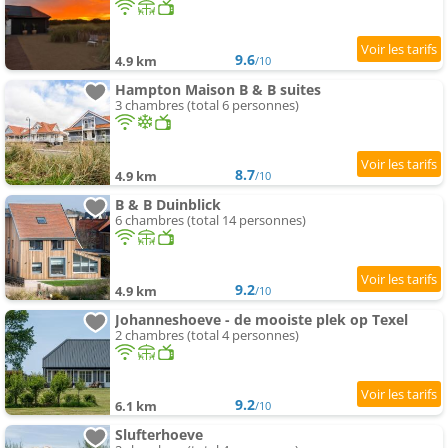
9.6
4.9 km
/10
Hampton Maison B & B suites
3 chambres (total 6 personnes)
8.7
4.9 km
/10
B & B Duinblick
6 chambres (total 14 personnes)
9.2
4.9 km
/10
Johanneshoeve - de mooiste plek op Texel
2 chambres (total 4 personnes)
9.2
6.1 km
/10
Slufterhoeve