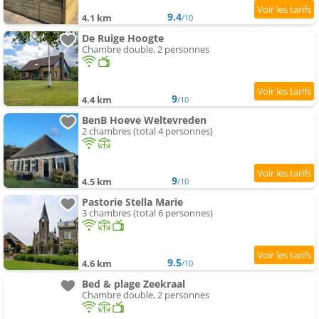
9.4
4.1 km
/10
De Ruige Hoogte
Chambre double, 2 personnes
9
4.4 km
/10
BenB Hoeve Weltevreden
2 chambres (total 4 personnes)
9
4.5 km
/10
Pastorie Stella Marie
3 chambres (total 6 personnes)
9.5
4.6 km
/10
Bed & plage Zeekraal
Chambre double, 2 personnes