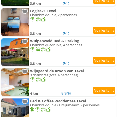
9
3.6 km
/10
Logies21 Texel
Chambre double, 2 personnes
9
3.8 km
/10
Wulpenweid Bed & Parking
Chambre quadruple, 4 personnes
9
3.8 km
/10
Wijngaard de Kroon van Texel
3 chambres (total 6 personnes)
8.9
4 km
/10
Bed & Coffee Waddenzee Texel
Chambre double / Lits jumeaux, 2 personnes