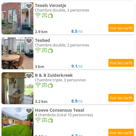
Texels Verzetje
Chambre double, 3 personnes
8.5
2.9 km
/10
Texbed
Chambre double, 2 personnes
9.1
3 km
/10
B & B Zuiderkreek
Chambre triple, 3 personnes
8.9
3.2 km
/10
Hoeve Consensus Texel
4 chambres (total 10 personnes)
8.7