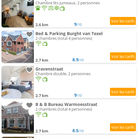
Chambre lits jumeaux, 2 personnes
9
2.6 km
/10
Bed & Parking Burght van Texel
2 chambres (total 4 personnes)
8.9
2.7 km
/10
Gravenstraat
Chambre double, 2 personnes
9
2.7 km
/10
B & B Bureau Warmoesstraat
2 chambres (total 4 personnes)
8.5
2.7 km
/10