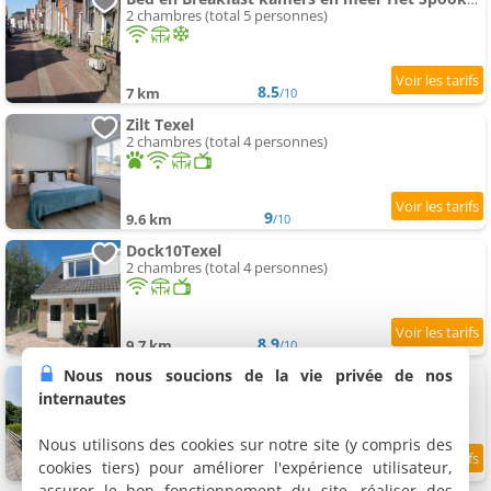
2 chambres (total 5 personnes)
8.5
7 km
/10
Zilt Texel
2 chambres (total 4 personnes)
9
9.6 km
/10
Dock10Texel
2 chambres (total 4 personnes)
8.9
9.7 km
/10
Nous nous soucions de la vie privée de nos
BnB 't Kraaiennest
Chambre double / Lits jumeaux, 2 personnes
internautes
Nous utilisons des cookies sur notre site (y compris des
cookies tiers) pour améliorer l'expérience utilisateur,
9.1
9.8 km
/10
assurer le bon fonctionnement du site, réaliser des