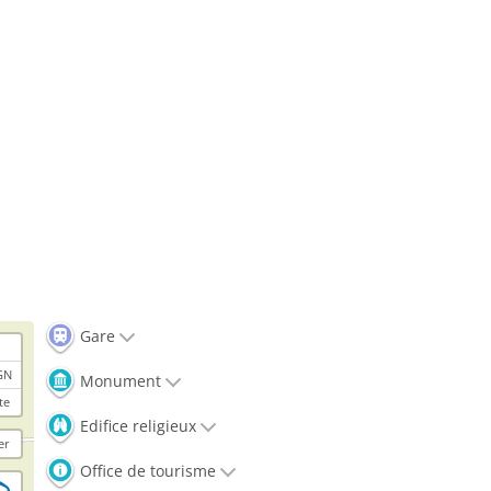
Gare
GN
Monument
te
Edifice religieux
er
Office de tourisme