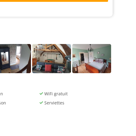
un
WiFi gratuit
son
Serviettes