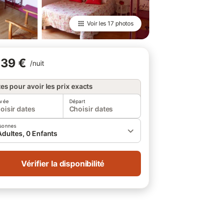
Voir les
17 photos
39 €
/
nuit
es pour avoir les prix exacts
ivée
Départ
oisir dates
Choisir dates
sonnes
Adultes, 0 Enfants
Vérifier la disponibilité