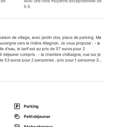
 de
Avec une note moyenne exceptionnelle de
9.9.
aison de village, avec jardin clos, place de parking. Ma
la rivière Allagnon. Je vous propose : - la
e d'eau, le tarif est au prix de 57 euros pour 2
t déjeuner compris . - la chambre châtaigne, vue sur je
x de 53 euros pour 2 personnes , prix pour 1 personne 39
on, salle d'eau commune, le tarif est au prix de 53 euros
uner compris Randonnées pédestre ,
ivière Allagnon, visite de notre château de Léotoing a 5
 Animaux acceptés Accès facile
Parking
Petit déjeuner
Sèche cheveux