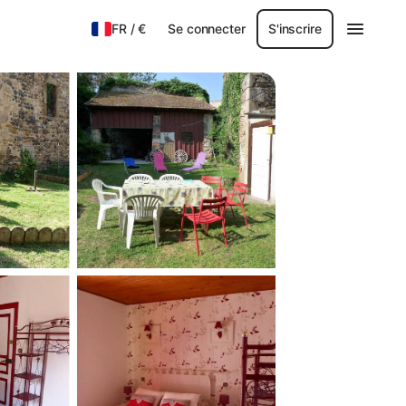
FR
/
€
Se connecter
S'inscrire