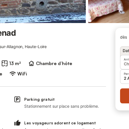
enad
dès
ur-Allagnon, Haute-Loire
Dat
Arr
13 m²
Chambre d’hôte
Ch
e
WiFi
Per
2 
Parking gratuit
Stationnement sur place sans problème.
Les voyageurs adorent ce logement