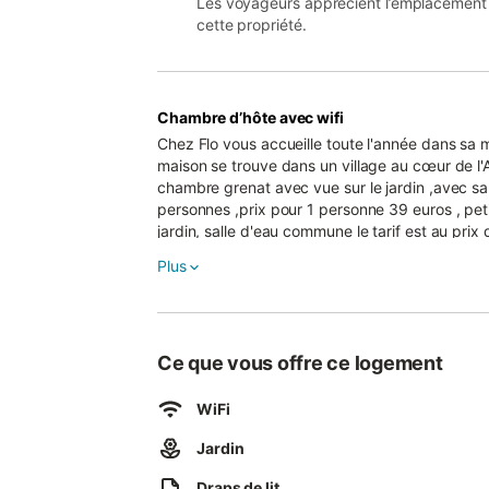
Les voyageurs apprécient l’emplacement
cette propriété.
Chambre d’hôte avec wifi
Chez Flo vous accueille toute l'année dans sa m
maison se trouve dans un village au cœur de l'Auvergne vers 
chambre grenat avec vue sur le jardin ,avec sall
personnes ,prix pour 1 personne 39 euros , peti
jardin, salle d'eau commune le tarif est au pri
euros , petit déjeuner compris - la chambre Lag
Plus
pour 2 personnes , prix pour 1 personne 39 euros ,petit déje
randonnées VTT , pêche a la truite dans notre r
km, la vallée des Saints a 10km est bien d'autres sites splendide . WiFi
par A75, sortie 19 ou 20 Gare SNCF à 3 km
Ce que vous offre ce logement
WiFi
Jardin
Draps de lit