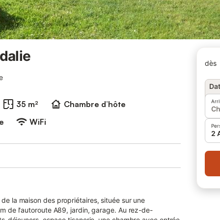
dalie
dès
e
Dat
Arr
35 m²
Chambre d’hôte
Ch
e
WiFi
Per
2 
de la maison des propriétaires, située sur une
l'autoroute A89, jardin, garage. Au rez-de-
tits-déjeuners, espace tisanerie, une chambre avec entrée