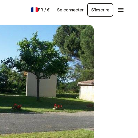
FR
/
€
Se connecter
S'inscrire