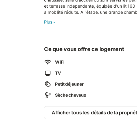
et terrasse indépendante, équipée d'un lit 160
à mobilité réduite. A l'étage, une grande chambr
bébé), salle d'eau / WC. Chauffage électrique.
Plus
Ce que vous offre ce logement
WiFi
TV
Petit déjeuner
Sèche cheveux
Afficher tous les détails de la proprié