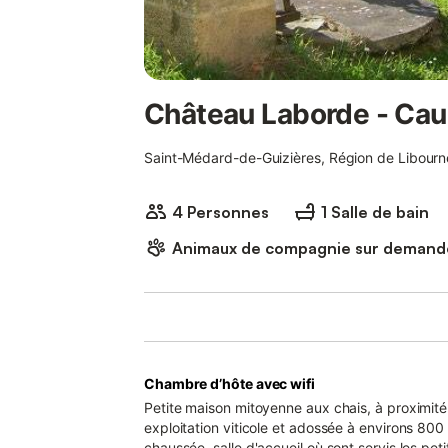
Château Laborde - Cau
Saint-Médard-de-Guizières, Région de Libourn
4 Personnes
1 Salle de bain
Animaux de compagnie sur demand
Chambre d’hôte avec wifi
Petite maison mitoyenne aux chais, à proximité 
exploitation viticole et adossée à environs 800 m de 
chaussée, salle d'accueil où sont servis les pe