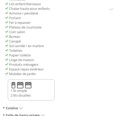
Lits enfant/berceaux
Chaise haute pour enfants
Armoire / penderie
Portant
Fer à repasser
Plateau de courtoisie
Coin salon
Bureau
Canapé
Sol carrelé / en marbre
Toilettes
Papier toilette
Linge de maison
Produits ménagers
Espace repas extérieur
Mobilier de jardin
1 lit simple
2 lits doubles
Cuisine
Salle de bains privée