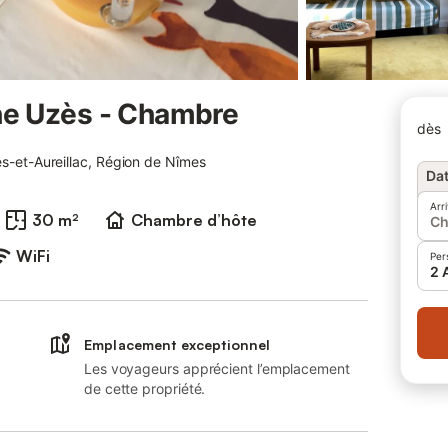
he Uzès - Chambre
dès
es-et-Aureillac, Région de Nîmes
Dat
Arr
30 m²
Chambre d’hôte
Ch
WiFi
Per
2 
Emplacement exceptionnel
Les voyageurs apprécient l’emplacement
de cette propriété.