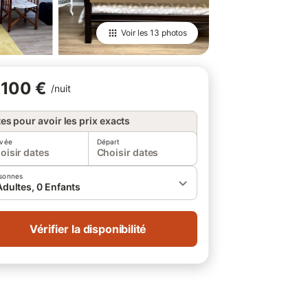
Voir les
13 photos
100 €
/
nuit
es pour avoir les prix exacts
ivée
Départ
oisir dates
Choisir dates
sonnes
Adultes, 0 Enfants
Vérifier la disponibilité