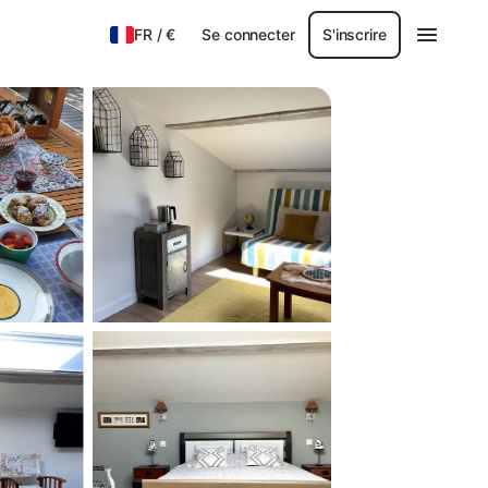
FR
/
€
Se connecter
S'inscrire