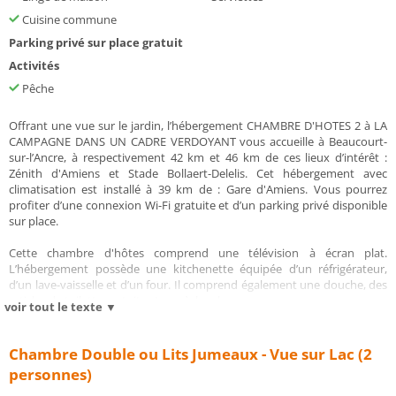
Cuisine commune
Parking privé sur place gratuit
Activités
Pêche
Offrant une vue sur le jardin, l’hébergement CHAMBRE D'HOTES 2 à LA
CAMPAGNE DANS UN CADRE VERDOYANT vous accueille à Beaucourt-
sur-lʼAncre, à respectivement 42 km et 46 km de ces lieux d’intérêt :
Zénith d'Amiens et Stade Bollaert-Delelis. Cet hébergement avec
climatisation est installé à 39 km de : Gare d'Amiens. Vous pourrez
profiter d’une connexion Wi-Fi gratuite et d’un parking privé disponible
sur place.
Cette chambre d'hôtes comprend une télévision à écran plat.
L’hébergement possède une kitchenette équipée d’un réfrigérateur,
d’un lave-vaisselle et d’un four. Il comprend également une douche, des
articles de toilette gratuits et un sèche-cheveux.
voir tout le texte ▼
Un petit-déjeuner buffet est servi sur place.
Chambre Double ou Lits Jumeaux - Vue sur Lac (2
Vous pourrez profiter d’un jardin sur place et pratiquer la pêche dans les
personnes)
environs.