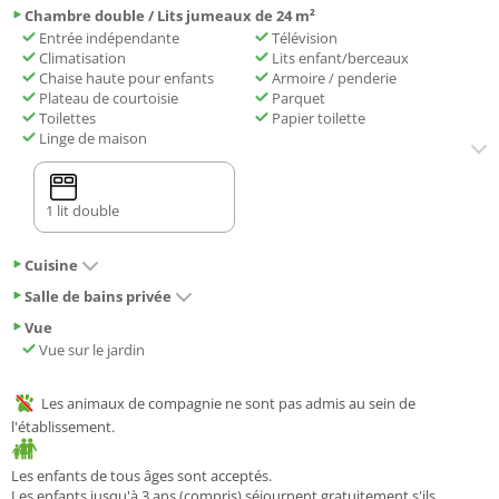
Chambre double / Lits jumeaux de 24 m²
Vous séjournerez à respectivement 46 km et 39 km de ces lieux d’intérêt
Entrée indépendante
Télévision
: Musée du Louvre-Lens et The Floating gardens Park. L'aéroport le plus
Climatisation
Lits enfant/berceaux
proche (Aéroport de Lille - Lesquin) est à 75 km.
Chaise haute pour enfants
Armoire / penderie
Plateau de courtoisie
Parquet
Toilettes
Papier toilette
Linge de maison
1 lit double
Cuisine
Salle de bains privée
Vue
Vue sur le jardin
Les animaux de compagnie ne sont pas admis au sein de
l'établissement.
Les enfants de tous âges sont acceptés.
Les enfants jusqu'à 3 ans (compris) séjournent gratuitement s'ils