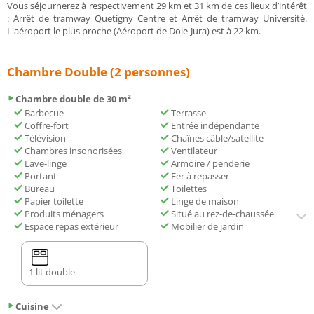
Vous séjournerez à respectivement 29 km et 31 km de ces lieux d’intérêt
: Arrêt de tramway Quetigny Centre et Arrêt de tramway Université.
L'aéroport le plus proche (Aéroport de Dole-Jura) est à 22 km.
Chambre Double (2 personnes)
Chambre double de 30 m²
Barbecue
Terrasse
Coffre-fort
Entrée indépendante
Télévision
Chaînes câble/satellite
Chambres insonorisées
Ventilateur
Lave-linge
Armoire / penderie
Portant
Fer à repasser
Bureau
Toilettes
Papier toilette
Linge de maison
Produits ménagers
Situé au rez-de-chaussée
Espace repas extérieur
Mobilier de jardin
1 lit double
Cuisine