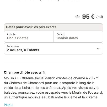
95 €
dès
/
nuit
Dates pour avoir les prix exacts
Arrivée
Départ
Choisir dates
Choisir dates
Personnes
2 Adultes, 0 Enfants
Chambre d’hôte avec wifi
Moulin XII - XIXème siècle Maison d’hôtes de charme à 20 km
du Château de Chambord pour une escapade le long de la
vallée de la Loire et de ses châteaux. Après vos visites ou vos
balades, poursuivez votre escapade vers le Moulin de Foussard,
un authentique moulin à eau bâti entre le XIème et le XIXème
siècle. Katia et Fred vous y accueillent tout au long de l’année
Plus
en vous ouvrant leur chambre d'hôte située dans l’ancienne