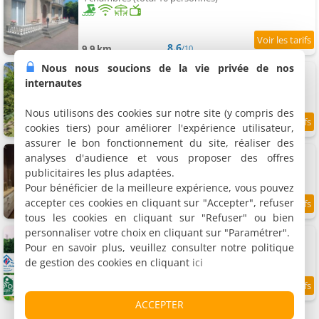
8.6
9.9 km
/10
Nous nous soucions de la vie privée de nos
Chambre d'hôtes Sous le Chateau
Chambre double, 2 personnes
internautes
Nous utilisons des cookies sur notre site (y compris des
cookies tiers) pour améliorer l'expérience utilisateur,
9.6
10.2 km
/10
assurer le bon fonctionnement du site, réaliser des
Chambres d'hôtes Le Chant Des Roseaux
analyses d'audience et vous proposer des offres
2 chambres (total 4 personnes)
publicitaires les plus adaptées.
Pour bénéficier de la meilleure expérience, vous pouvez
accepter ces cookies en cliquant sur "Accepter", refuser
9.8
10.7 km
/10
tous les cookies en cliquant sur "Refuser" ou bien
personnaliser votre choix en cliquant sur "Paramétrer".
Chambres d'hôtes La Fontaine du Mas
2 suites familiales (total 10 personnes)
Pour en savoir plus, veuillez consulter notre politique
de gestion des cookies en cliquant
ici
9.9
10.7 km
/10
ACCEPTER