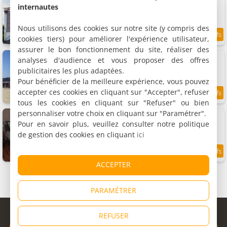
Chambre double, 2 personnes
internautes
Nous utilisons des cookies sur notre site (y compris des
cookies tiers) pour améliorer l'expérience utilisateur,
8.5
11 km
/10
assurer le bon fonctionnement du site, réaliser des
Boerderij de Waard
analyses d'audience et vous proposer des offres
4 chambres (total 11 personnes)
publicitaires les plus adaptées.
Pour bénéficier de la meilleure expérience, vous pouvez
accepter ces cookies en cliquant sur "Accepter", refuser
9
11.2 km
/10
tous les cookies en cliquant sur "Refuser" ou bien
personnaliser votre choix en cliquant sur "Paramétrer".
Appels en Peren Bed et Breakfast
2 chambres (total 4 personnes)
Pour en savoir plus, veuillez consulter notre politique
de gestion des cookies en cliquant
ici
9.3
11.9 km
/10
ACCEPTER
PARAMÉTRER
© Copyright 1998 - 2026
REFUSER
Cybevasion
|
Mentions légales
|
Confidentialité
|
CGU
|
Informations