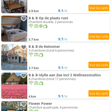
8.1
2.9 km
/10
B & B Op de plaats rust
Chambre double, 2 personnes
9.7
3.7 km
/10
B & B de Keinsmer
3 chambres (total 6 personnes)
9.1
3.7 km
/10
B & B Idylle aan Zee incl 2 Wellnessstudios
8 chambres (total 17 personnes)
9.1
4 km
/10
Flower Power
Chambre quadruple, 4 personnes