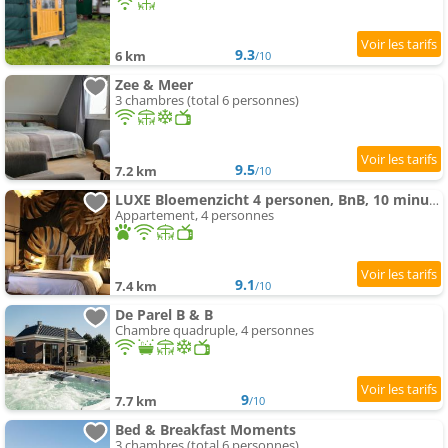
9.3
6 km
/10
Zee & Meer
3 chambres (total 6 personnes)
9.5
7.2 km
/10
LUXE Bloemenzicht 4 personen, BnB, 10 minuten van zee
Appartement, 4 personnes
9.1
7.4 km
/10
De Parel B & B
Chambre quadruple, 4 personnes
9
7.7 km
/10
Bed & Breakfast Moments
3 chambres (total 6 personnes)