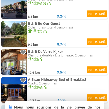
9.2
8.5 km
/10
B & B Be Our Guest
2 chambres (total 4 personnes)
8.7
9.9 km
/10
B & B De Verre Kijker
Chambre double / Lits jumeaux, 2 personnes
9.5
10.6 km
/10
Artisan Hideaway Bed et Breakfast
Studio, 2 personnes
10
10.7 km
/10
Nous nous soucions de la vie privée de nos
B & B 't Raethuys