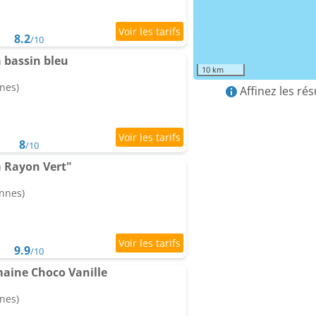
8.2
/10
 bassin bleu
10 km
nes)
Affinez les ré
8
/10
a Rayon Vert"
onnes)
9.9
/10
aine Choco Vanille
nes)