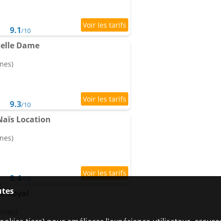
9.1
/10
Belle Dame
nes)
9.3
/10
Naïs Location
nes)
9.4
/10
utes
e Royal
onnes)