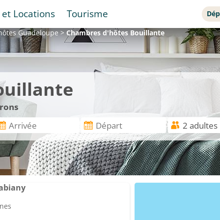
 et Locations
Tourisme
Dép
hôtes
Guadeloupe
>
Chambres d'hôtes
Bouillante
uillante
irons
iabiany
nnes