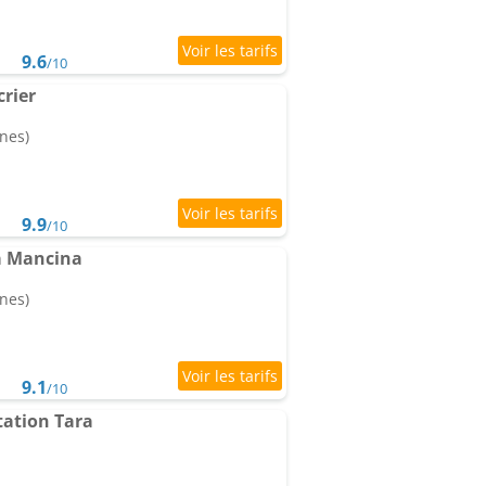
9.6
/10
crier
nes)
9.9
/10
a Mancina
nes)
9.1
/10
ation Tara