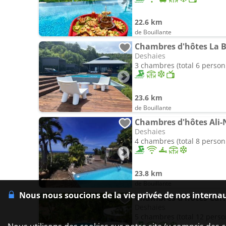
22.6 km
de Bouillante
Chambres d'hôtes La 
Deshaies
3 chambres (total 6 person
23.6 km
de Bouillante
Chambres d'hôtes Ali-
Deshaies
4 chambres (total 8 person
23.8 km
de Bouillante
Nous nous soucions de la vie privée de nos interna
Chambres d'hôtes Carr
Deshaies
5 chambres (total 12 pers