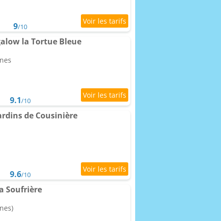
9
/10
alow la Tortue Bleue
nnes
9.1
/10
ardins de Cousinière
9.6
/10
a Soufrière
nes)