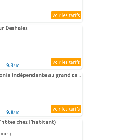
r Deshaies
9.3
/10
Chambre d'hôtes Heliconia indépendante au grand calme
9.9
/10
'hôtes chez l'habitant)
onnes)