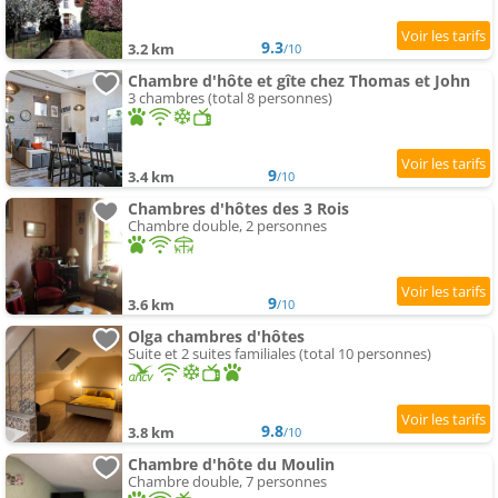
9.3
3.2 km
/10
Chambre d'hôte et gîte chez Thomas et John
3 chambres (total 8 personnes)
9
3.4 km
/10
Chambres d'hôtes des 3 Rois
Chambre double, 2 personnes
9
3.6 km
/10
Olga chambres d'hôtes
Suite et 2 suites familiales (total 10 personnes)
9.8
3.8 km
/10
Chambre d'hôte du Moulin
Chambre double, 7 personnes