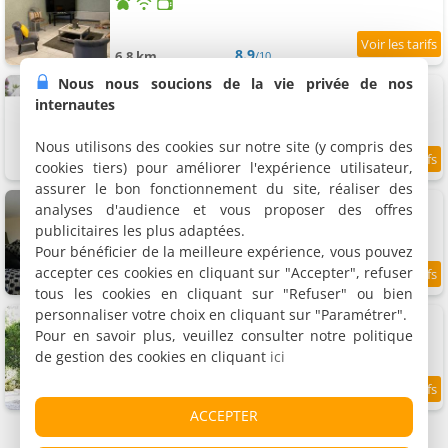
8.9
6.8 km
/10
Nous nous soucions de la vie privée de nos
Chambres d'hôtes Les Charmilles
3 chambres (total 9 personnes)
internautes
Nous utilisons des cookies sur notre site (y compris des
cookies tiers) pour améliorer l'expérience utilisateur,
9.1
8.7 km
/10
assurer le bon fonctionnement du site, réaliser des
Chambre d'hôtes Le Bleu Levant
analyses d'audience et vous proposer des offres
Suite, 5 personnes
publicitaires les plus adaptées.
Pour bénéficier de la meilleure expérience, vous pouvez
accepter ces cookies en cliquant sur "Accepter", refuser
9.6
10.4 km
/10
tous les cookies en cliquant sur "Refuser" ou bien
personnaliser votre choix en cliquant sur "Paramétrer".
Chambres d'hôtes La Haie à Cerf
2 chambres (total 7 personnes)
Pour en savoir plus, veuillez consulter notre politique
de gestion des cookies en cliquant
ici
9.1
10.5 km
/10
ACCEPTER