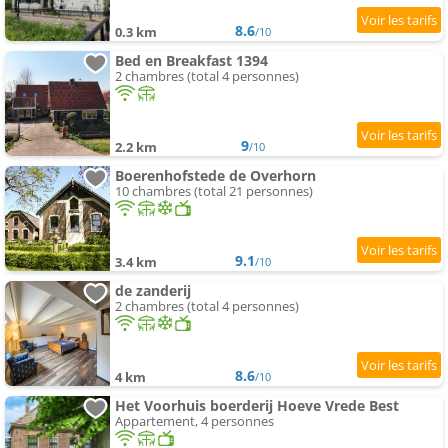
8.6
0.3 km
/10
Bed en Breakfast 1394
2 chambres (total 4 personnes)
9
2.2 km
/10
Boerenhofstede de Overhorn
10 chambres (total 21 personnes)
9.1
3.4 km
/10
de zanderij
2 chambres (total 4 personnes)
8.6
4 km
/10
Het Voorhuis boerderij Hoeve Vrede Best
Appartement, 4 personnes