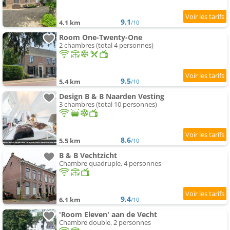
9.1
4.1 km
/10
Room One-Twenty-One
2 chambres (total 4 personnes)
9.5
5.4 km
/10
Design B & B Naarden Vesting
3 chambres (total 10 personnes)
8.6
5.5 km
/10
B & B Vechtzicht
Chambre quadruple, 4 personnes
9.4
6.1 km
/10
'Room Eleven' aan de Vecht
Chambre double, 2 personnes