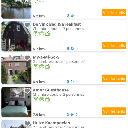
8.4
6.2 km
/10
De Vink Bed & Breakfast
Chambre double, 3 personnes
9.3
6.7 km
/10
My-a-Mi-Go-S
2 chambres (total 4 personnes)
8.1
6.9 km
/10
Amor Guesthouse
Chambre double, 2 personnes
9.6
7.9 km
/10
Huize Koempoelan
2 chambres (total 4 personnes)