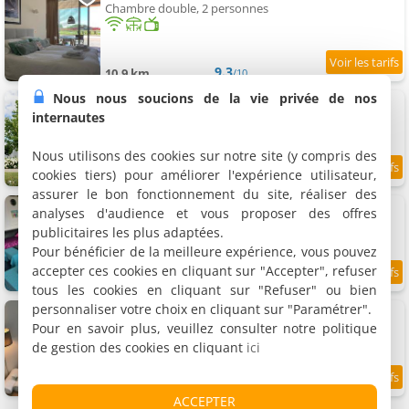
Chambre double, 2 personnes
9.3
10.9 km
/10
Nous nous soucions de la vie privée de nos
Boutique hotel Villa Oldenhoff
3 chambres (total 5 personnes)
internautes
Nous utilisons des cookies sur notre site (y compris des
cookies tiers) pour améliorer l'expérience utilisateur,
9.6
11.6 km
/10
assurer le bon fonctionnement du site, réaliser des
B & B Calypso Amsterdam Shared Apartment
analyses d'audience et vous proposer des offres
Chambre quadruple, 4 personnes
publicitaires les plus adaptées.
Pour bénéficier de la meilleure expérience, vous pouvez
accepter ces cookies en cliquant sur "Accepter", refuser
7.7
11.9 km
/10
tous les cookies en cliquant sur "Refuser" ou bien
personnaliser votre choix en cliquant sur "Paramétrer".
Villa Yburg
Chambre double, 3 personnes
Pour en savoir plus, veuillez consulter notre politique
de gestion des cookies en cliquant
ici
9.3
12 km
/10
ACCEPTER