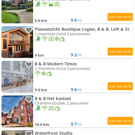
9.5
8.6 km
/10
Plassenzicht Boutique Logies, B & B, Loft & Studio
2 chambres (total 4 personnes)
9.2
9 km
/10
B & B Modern Times
2 chambres (total 3 personnes)
9.6
9.6 km
/10
B & B Het kasteel
Chambre double, 2 personnes
9.7
10.6 km
/10
Waterfront Studio