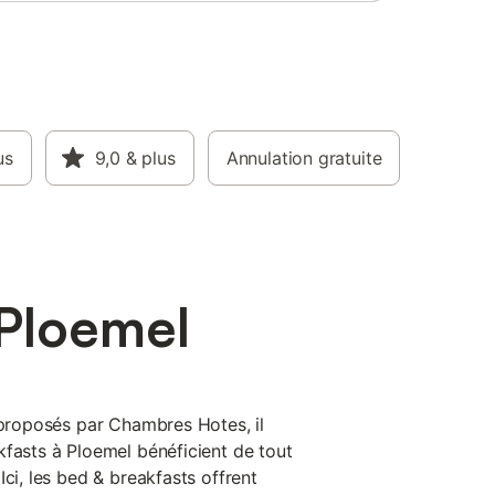
us
9,0
& plus
Annulation gratuite
Ploemel
s proposés par Chambres Hotes, il
kfasts à Ploemel bénéficient de tout
Ici, les bed & breakfasts offrent