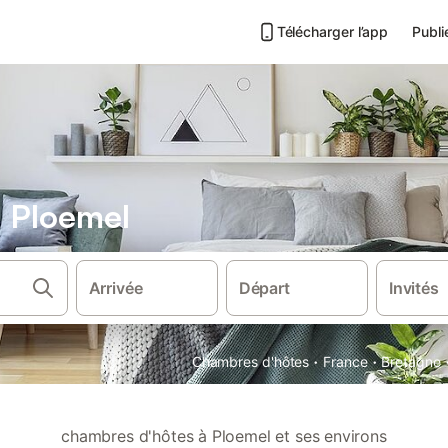
Télécharger l’app
Publi
 Ploemel
Arrivée
Départ
Invités
·
·
Chambres d'hôtes
France
Bretagne
chambres d'hôtes à Ploemel et ses environs