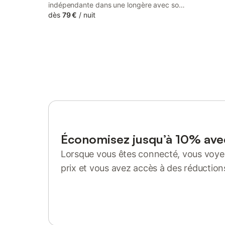
indépendante dans une longère avec son
coin cuisine, son jardin, aux portes du
dès
79 €
/
nuit
Golfe du Morbihan et de Vannes, à deux
pas des belles plages de Carnac,
Quiberon, Erdeven, proche de Belle Île, Île
d'Hoëdic, Sainte-Anne d'Auray. Lieu de
paix. Petit déjeuner pris en chambre.
Cuisine dans chaque appartement.
Économisez jusqu’à 10% av
Lorsque vous êtes connecté, vous voyez
prix et vous avez accès à des réduction
Se connecter ou s'inscrire