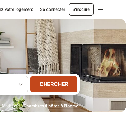
ez votre logement
Se connecter
S'inscrire
CHERCHER
·
·
Morbihan
Chambres d’hôtes à Ploemel