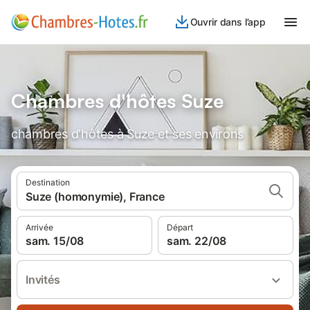
Ouvrir dans l’app
Chambres d'hôtes Suze
chambres d'hôtes à Suze et ses environs
Destination
Suze (homonymie), France
Arrivée
Départ
sam. 15/08
sam. 22/08
Invités