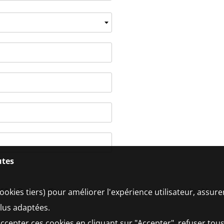
utes
ookies tiers) pour améliorer l'expérience utilisateur, assur
CGU
). De plus, j'affirme avoir séjourné à cette adresse et de ne pas être lié per
plus adaptées.
ccepter ces cookies en cliquant sur "Accepter", refuser tous