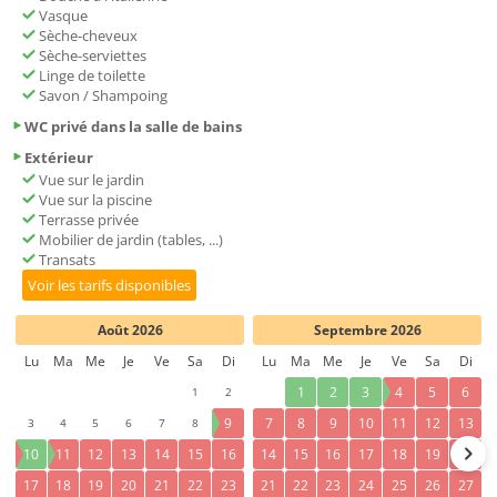
Vasque
Sèche-cheveux
Sèche-serviettes
Linge de toilette
Savon / Shampoing
WC privé dans la salle de bains
Extérieur
Vue sur le jardin
Vue sur la piscine
Terrasse privée
Mobilier de jardin (tables, ...)
Transats
Voir les tarifs disponibles
Août 2026
Septembre 2026
Lu
Ma
Me
Je
Ve
Sa
Di
Lu
Ma
Me
Je
Ve
Sa
Di
1
2
1
2
3
4
5
6
3
4
5
6
7
8
9
7
8
9
10
11
12
13
10
11
12
13
14
15
16
14
15
16
17
18
19
20
17
18
19
20
21
22
23
21
22
23
24
25
26
27