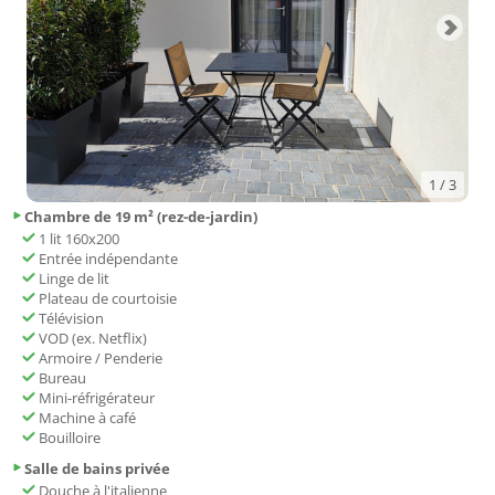
1
/ 3
Chambre de 19 m² (rez-de-jardin)
1 lit 160x200
Entrée indépendante
Linge de lit
Plateau de courtoisie
Télévision
VOD (ex. Netflix)
Armoire / Penderie
Bureau
Mini-réfrigérateur
Machine à café
Bouilloire
Salle de bains privée
Douche à l'italienne