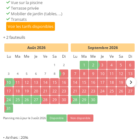
Vue sur la piscine
Terrasse privée
Mobilier de jardin (tables, ...)
Transats
Voir les tarifs disponibles
+ 2 fauteuils
Août 2026
Septembre 2026
Lu
Ma
Me
Je
Ve
Sa
Di
Lu
Ma
Me
Je
Ve
Sa
Di
1
2
1
2
3
4
5
6
3
4
5
6
7
8
9
7
8
9
10
11
12
13
10
11
12
13
14
15
16
14
15
16
17
18
19
20
17
18
19
20
21
22
23
21
22
23
24
25
26
27
24
25
26
27
28
29
30
28
29
30
31
Planning mis à jour le 3 août 2026
Disponible
Non disponible
• Arrhes : 20%