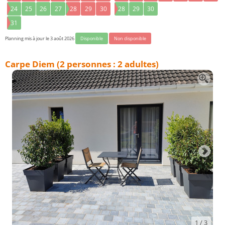
24
25
26
27
28
29
30
28
29
30
31
Planning mis à jour le 3 août 2026
Disponible
Non disponible
Carpe Diem (2 personnes : 2 adultes)
1
/ 3