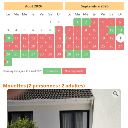
Août 2026
Septembre 2026
Lu
Ma
Me
Je
Ve
Sa
Di
Lu
Ma
Me
Je
Ve
Sa
Di
1
2
1
2
3
4
5
6
3
4
5
6
7
8
9
7
8
9
10
11
12
13
10
11
12
13
14
15
16
14
15
16
17
18
19
20
17
18
19
20
21
22
23
21
22
23
24
25
26
27
24
25
26
27
28
29
30
28
29
30
31
Planning mis à jour le 3 août 2026
Disponible
Non disponible
Mouettes (2 personnes : 2 adultes)