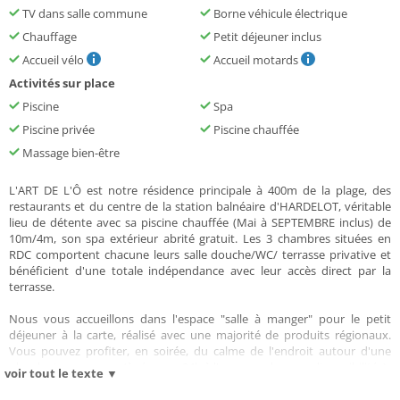
TV dans salle commune
Borne véhicule électrique
Chauffage
Petit déjeuner inclus
Accueil vélo
Accueil motards
Activités sur place
Piscine
Spa
Piscine privée
Piscine chauffée
Massage bien-être
L'ART DE L'Ô est notre résidence principale à 400m de la plage, des
restaurants et du centre de la station balnéaire d'HARDELOT, véritable
lieu de détente avec sa piscine chauffée (Mai à SEPTEMBRE inclus) de
10m/4m, son spa extérieur abrité gratuit. Les 3 chambres situées en
RDC comportent chacune leurs salle douche/WC/ terrasse privative et
bénéficient d'une totale indépendance avec leur accès direct par la
terrasse.
Nous vous accueillons dans l'espace "salle à manger" pour le petit
déjeuner à la carte, réalisé avec une majorité de produits régionaux.
Vous pouvez profiter, en soirée, du calme de l'endroit autour d'une
planche terre ou mer (à réserver 24h à l'avance selon nos disponibilités).
voir tout le texte ▼
Vous êtes à proximité des golfs, du centre équestre, des tennis