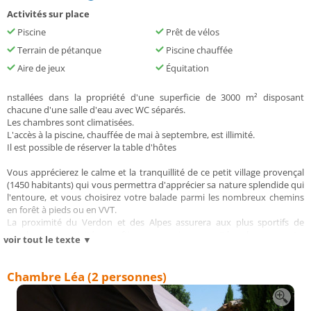
Activités sur place
Piscine
Prêt de vélos
Terrain de pétanque
Piscine chauffée
Aire de jeux
Équitation
nstallées dans la propriété d'une superficie de 3000 m² disposant
chacune d'une salle d'eau avec WC séparés.
Les chambres sont climatisées.
L'accès à la piscine, chauffée de mai à septembre, est illimité.
Il est possible de réserver la table d'hôtes
Vous apprécierez le calme et la tranquillité de ce petit village provençal
(1450 habitants) qui vous permettra d'apprécier sa nature splendide qui
l'entoure, et vous choisirez votre balade parmi les nombreux chemins
en forêt à pieds ou en VVT.
La proximité du Verdon et des Alpes assurera aux plus sportifs de
nombreuses activités : rafting, canyoning, canoë-kayak, parapente,
voir tout le texte ▼
escalade, randonnées, équitation … ou tout simplement, baignade,
pédalo ou barque électrique dans le lac d'Esparron (à une demie heure
de route) ou du Lac de Sainte-Croix à seulement 30 minutes.
Chambre Léa (2 personnes)
La situation idéale d'Espigoule (Ginasservis) permet aussi de varier les
excursions touristiques : vous n'êtes qu'à une heure de route des plages
de la cote bleue (Marseille, Carry le Rouet, La Couronne …) et seulement