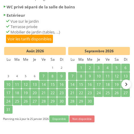
WC privé séparé de la salle de bains
Extérieur
Vue sur le jardin
Terrasse privée
Mobilier de jardin (tables, ...)
Voir les tarifs disponibles
Août 2026
Septembre 2026
Lu
Ma
Me
Je
Ve
Sa
Di
Lu
Ma
Me
Je
Ve
Sa
Di
1
2
1
2
3
4
5
6
3
4
5
6
7
8
9
7
8
9
10
11
12
13
10
11
12
13
14
15
16
14
15
16
17
18
19
20
17
18
19
20
21
22
23
21
22
23
24
25
26
27
24
25
26
27
28
29
30
28
29
30
31
Planning mis à jour le 25 janvier 2026
Disponible
Non disponible