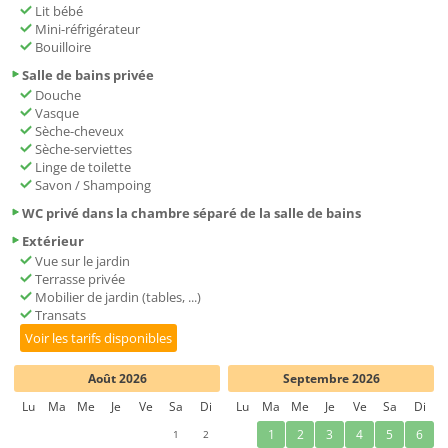
Lit bébé
Mini-réfrigérateur
Bouilloire
Salle de bains privée
Douche
Vasque
Sèche-cheveux
Sèche-serviettes
Linge de toilette
Savon / Shampoing
WC privé dans la chambre séparé de la salle de bains
Extérieur
Vue sur le jardin
Terrasse privée
Mobilier de jardin (tables, ...)
Transats
Voir les tarifs disponibles
Août 2026
Septembre 2026
Lu
Ma
Me
Je
Ve
Sa
Di
Lu
Ma
Me
Je
Ve
Sa
Di
1
2
1
2
3
4
5
6