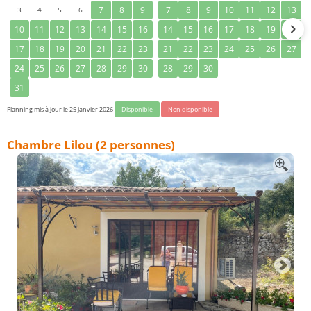
3
4
5
6
7
8
9
7
8
9
10
11
12
13
10
11
12
13
14
15
16
14
15
16
17
18
19
20
17
18
19
20
21
22
23
21
22
23
24
25
26
27
24
25
26
27
28
29
30
28
29
30
31
Planning mis à jour le 25 janvier 2026
Disponible
Non disponible
Chambre Lilou (2 personnes)