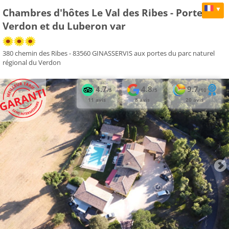
▼
Chambres d'hôtes Le Val des Ribes - Portes du
Verdon et du Luberon var
380 chemin des Ribes - 83560 GINASSERVIS aux portes du parc naturel
régional du Verdon
4.7
4.8
9.7
/5
/5
/10
11 avis
8 avis
20 avis