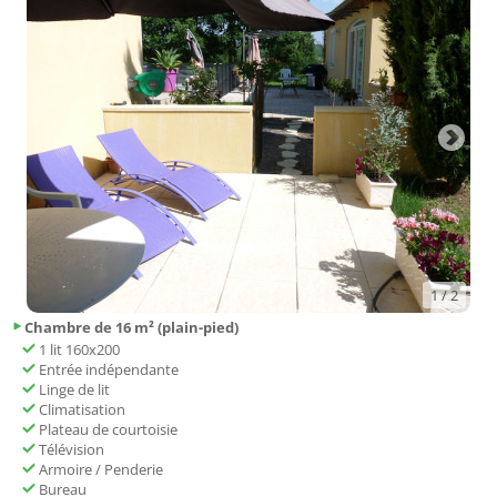
a une heure et demie de celles de la Côte d'Azur (Cassis, La Ciotat Fréjus,
Saint-Raphaël …)
Vous pourrez aussi aller visiter la très belle ville d'Aix en Provence (à 45
minutes de route) ou Marseille (une heure), ou encore les magnifiques
villages du Luberon (Lourmarin, Cadenet, Cucurron, Ansouis …) à
seulement 45 minutes !
L'emplacement idéal de ce joli petit village permet de profiter au mieux
de notre belle région qu'est le Sud Est de la France !
La propriété dispose également d'un gîte T2 tout confort avec espace
terrasse, barbecue pouvant accueillir 4 personnes.
Les chambres disposent d'un frigo bar et du matériel nécessaire à une
boisson chaude (thé, infusion, café …)
1
/ 2
Cadeau pendant votre séjour
: un set comprenant gant, gel douche,
shampoing
Chambre de 16 m² (plain-pied)
1 lit 160x200
Entrée indépendante
Linge de lit
Climatisation
Plateau de courtoisie
Télévision
Armoire / Penderie
Bureau